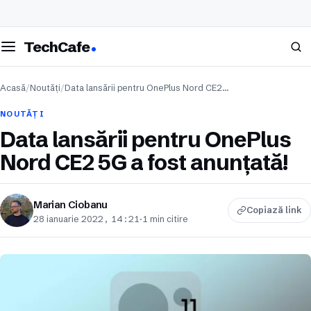
eschide meniul
Caută
TechCafe
Acasă
/
Noutăți
/
Data lansării pentru OnePlus Nord CE2…
NOUTĂȚI
Data lansării pentru OnePlus
Nord CE2 5G a fost anunțată!
Marian Ciobanu
Copiază link
28 ianuarie 2022, 14:21
·
1 min citire