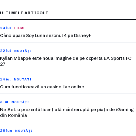
ULTIMELE ARTICOLE
24 iul
FILME
Când apare Soy Luna sezonul 4 pe Disney+
22 iul
NOUTĂȚI
Kylian Mbappé este noua imagine de pe coperta EA Sports FC
27
14 iul
NOUTĂȚI
Cum funcționează un casino live online
3 iul
NOUTĂȚI
NetBet: o prezență licențiată neîntreruptă pe piața de iGaming
din România
26 iun
NOUTĂȚI