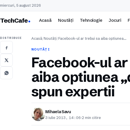
miercuri, 5 august 2026
TechCafe
Acasă
Noutăți
Tehnologie
Jocuri
F
DISTRIBUIE
Acasă
/
Noutăți
/
Facebook-ul ar trebui sa aiba optiunea…
NOUTĂȚI
Facebook-ul ar 
aiba optiunea „
spun expertii
Mihaela Savu
3 iulie 2013, 14:06
·
2 min citire