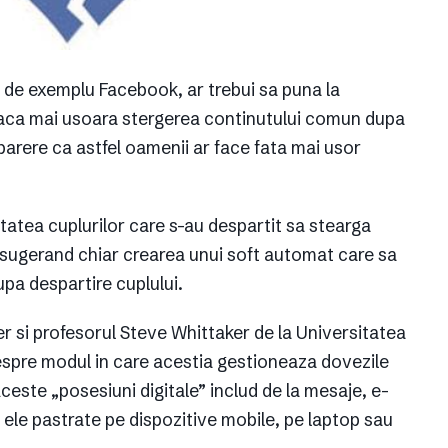
fi de exemplu Facebook, ar trebui sa puna la
a faca mai usoara stergerea continutului comun dupa
parere ca astfel oamenii ar face fata mai usor
litatea cuplurilor care s-au despartit sa stearga
ii sugerand chiar crearea unui soft automat care sa
upa despartire cuplului.
r si profesorul Steve Whittaker de la Universitatea
 despre modul in care acestia gestioneaza dovezile
Aceste „posesiuni digitale” includ de la mesaje, e-
nt ele pastrate pe dispozitive mobile, pe laptop sau