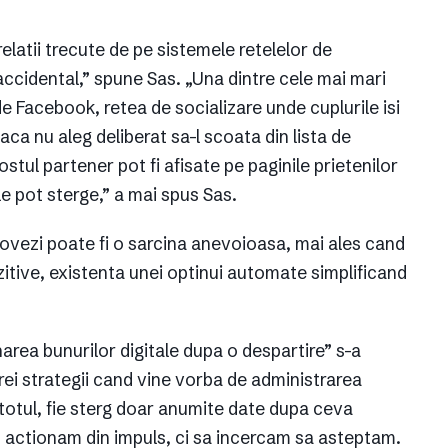
elatii trecute de pe sistemele retelelor de
 accidental,” spune Sas. „Una dintre cele mai mari
e Facebook, retea de socializare unde cuplurile isi
aca nu aleg deliberat sa-l scoata din lista de
fostul partener pot fi afisate pe paginile prietenilor
le pot sterge,” a mai spus Sas.
dovezi poate fi o sarcina anevoioasa, mai ales cand
itive, existenta unei optinui automate simplificand
narea bunurilor digitale dupa o despartire” s-a
rei strategii cand vine vorba de administrarea
a totul, fie sterg doar anumite date dupa ceva
 actionam din impuls, ci sa incercam sa asteptam.