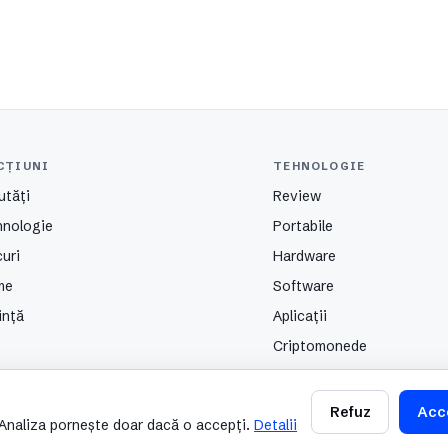
CȚIUNI
TEHNOLOGIE
utăți
Review
hnologie
Portabile
uri
Hardware
me
Software
ință
Aplicații
Criptomonede
Refuz
Acc
. Analiza pornește doar dacă o accepți.
Detalii
Contact
Despre
Partenerii nostri
Autori
Public