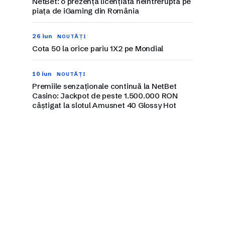
NetBet: o prezență licențiată neîntreruptă pe
piața de iGaming din România
26 iun
NOUTĂȚI
Cota 50 la orice pariu 1X2 pe Mondial
10 iun
NOUTĂȚI
Premiile senzaționale continuă la NetBet
Casino: Jackpot de peste 1.500.000 RON
câștigat la slotul Amusnet 40 Glossy Hot