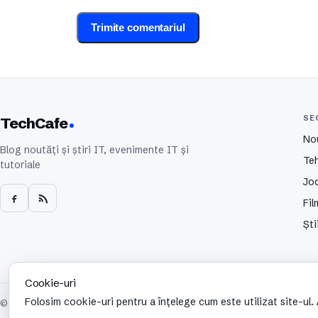
SE
TechCafe
No
Blog noutăți și știri IT, evenimente IT și
Te
tutoriale
Joc
Fil
Ști
Cookie-uri
Folosim cookie-uri pentru a înțelege cum este utilizat site-ul
© 2026 TechCafe. Toate drepturile rezervate.