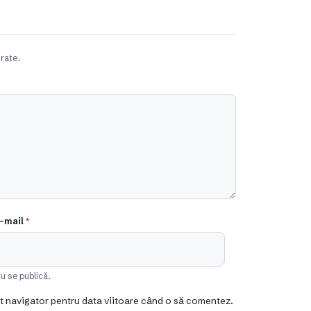
rate.
-mail
*
u se publică.
st navigator pentru data viitoare când o să comentez.