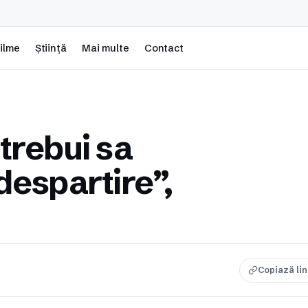
ilme
Știință
Mai multe
Contact
trebui sa
despartire”,
Copiază li