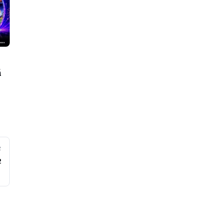
ă
R
2