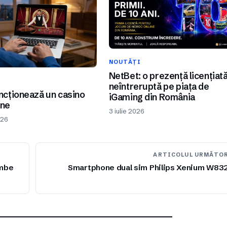
NOUTĂȚI
NetBet: o prezență licențiat
I
neîntreruptă pe piața de
cționează un casino
iGaming din România
ine
3 iulie 2026
026
ARTICOLUL URMĂTO
imbe
Smartphone dual sim Philips Xenium W83