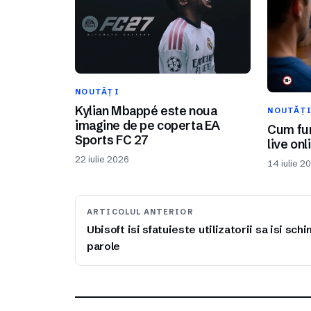
NOUTĂȚI
Kylian Mbappé este noua
NOUTĂȚ
imagine de pe coperta EA
Cum fun
Sports FC 27
live onl
22 iulie 2026
14 iulie 2
ARTICOLUL ANTERIOR
Ubisoft isi sfatuieste utilizatorii sa isi sch
parole