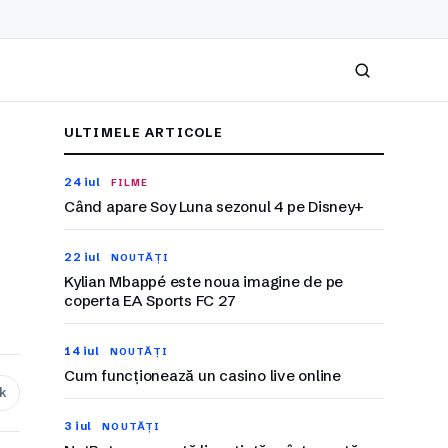
Caută
ULTIMELE ARTICOLE
24 iul
FILME
Când apare Soy Luna sezonul 4 pe Disney+
22 iul
NOUTĂȚI
Kylian Mbappé este noua imagine de pe
coperta EA Sports FC 27
14 iul
NOUTĂȚI
Cum funcționează un casino live online
nk
3 iul
NOUTĂȚI