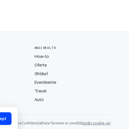
MAI MULTE
How-to
Oferte
Ghiduri
Evenimente
Travel
Auto
ept
itate
Cookies
Confidențialitate
Termeni și condiții
Setări cookie-uri