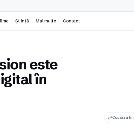
ilme
Știință
Mai multe
Contact
sion este
igital în
Copiază li