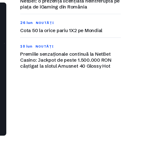
NetBet: o prezență licențiată neîntreruptă pe
piața de iGaming din România
26 iun
NOUTĂȚI
Cota 50 la orice pariu 1X2 pe Mondial
10 iun
NOUTĂȚI
Premiile senzaționale continuă la NetBet
Casino: Jackpot de peste 1.500.000 RON
câștigat la slotul Amusnet 40 Glossy Hot