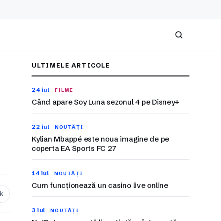
Caută
ULTIMELE ARTICOLE
24 iul
FILME
Când apare Soy Luna sezonul 4 pe Disney+
22 iul
NOUTĂȚI
Kylian Mbappé este noua imagine de pe
coperta EA Sports FC 27
14 iul
NOUTĂȚI
Cum funcționează un casino live online
nk
3 iul
NOUTĂȚI