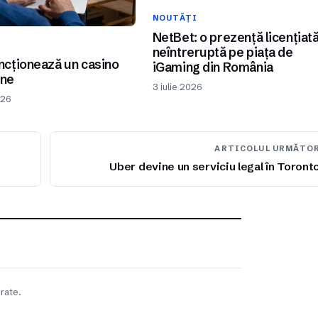
NOUTĂȚI
NetBet: o prezență licențiat
I
neîntreruptă pe piața de
cționează un casino
iGaming din România
ine
3 iulie 2026
026
ARTICOLUL URMĂTO
Uber devine un serviciu legal în Toront
rate.