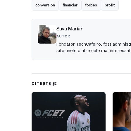
conversion
financiar
forbes
profit
Savu Marian
AUTOR
Fondator TechCafe.ro, fost administr
site unele dintre cele mai interesant
CITEȘTE ȘI