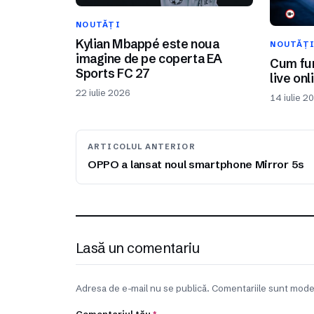
NOUTĂȚI
Kylian Mbappé este noua
NOUTĂȚ
imagine de pe coperta EA
Cum fun
Sports FC 27
live onl
22 iulie 2026
14 iulie 2
ARTICOLUL ANTERIOR
OPPO a lansat noul smartphone Mirror 5s
Lasă un comentariu
Adresa de e-mail nu se publică. Comentariile sunt mode
Comentariul tău
*