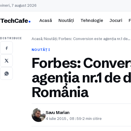
vineri, 7 august 2026
TechCafe
Acasă
Noutăți
Tehnologie
Jocuri
F
DISTRIBUIE
Acasă
/
Noutăți
/
Forbes: Conversion este agenția nr.1 de…
NOUTĂȚI
Forbes: Conver
agenția nr.1 de d
România
Savu Marian
4 iulie 2015, 08:59
·
2 min citire