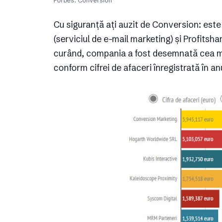
Forbes: Conversion
Cu siguranță ați auzit de Conversion: es
(serviciul de e-mail marketing) și Profitsha
curând, compania a fost desemnată cea ma
conform cifrei de afaceri înregistrată în an