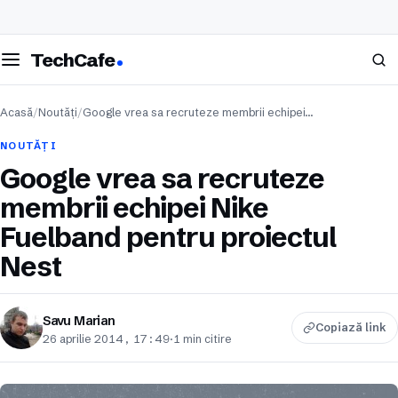
eschide meniul
Caută
TechCafe
Acasă
/
Noutăți
/
Google vrea sa recruteze membrii echipei…
NOUTĂȚI
Google vrea sa recruteze
membrii echipei Nike
Fuelband pentru proiectul
Nest
Savu Marian
Copiază link
26 aprilie 2014, 17:49
·
1 min citire