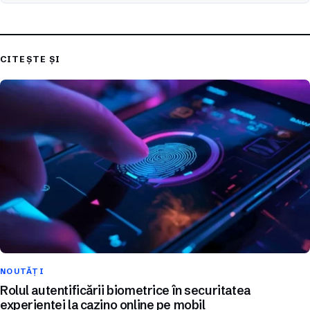
CITEȘTE ȘI
NOUTĂȚI
Rolul autentificării biometrice în securitatea
experienței la cazino online pe mobil