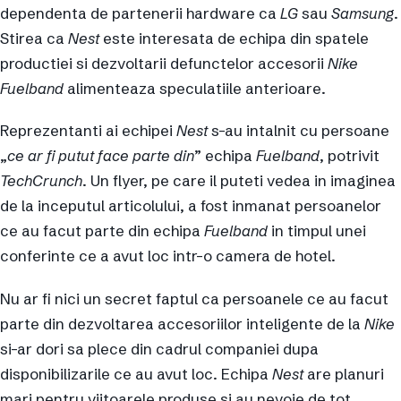
dependenta de partenerii hardware ca
LG
sau
Samsung
.
Stirea ca
Nest
este interesata de echipa din spatele
productiei si dezvoltarii defunctelor accesorii
Nike
Fuelband
alimenteaza speculatiile anterioare.
Reprezentanti ai echipei
Nest
s-au intalnit cu persoane
„
ce ar fi putut face parte din
” echipa
Fuelband
, potrivit
TechCrunch
. Un flyer, pe care il puteti vedea in imaginea
de la inceputul articolului, a fost inmanat persoanelor
ce au facut parte din echipa
Fuelband
in timpul unei
conferinte ce a avut loc intr-o camera de hotel.
Nu ar fi nici un secret faptul ca persoanele ce au facut
parte din dezvoltarea accesoriilor inteligente de la
Nike
si-ar dori sa plece din cadrul companiei dupa
disponibilizarile ce au avut loc. Echipa
Nest
are planuri
mari pentru viitoarele produse si au nevoie de tot