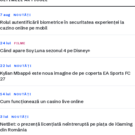
7 aug
NOUTĂȚI
Rolul autentificării biometrice în securitatea experienței la
cazino online pe mobil
24 iul
FILME
Când apare Soy Luna sezonul 4 pe Disney+
22 iul
NOUTĂȚI
Kylian Mbappé este noua imagine de pe coperta EA Sports FC
27
14 iul
NOUTĂȚI
Cum funcționează un casino live online
3 iul
NOUTĂȚI
NetBet: o prezență licențiată neîntreruptă pe piața de iGaming
din România