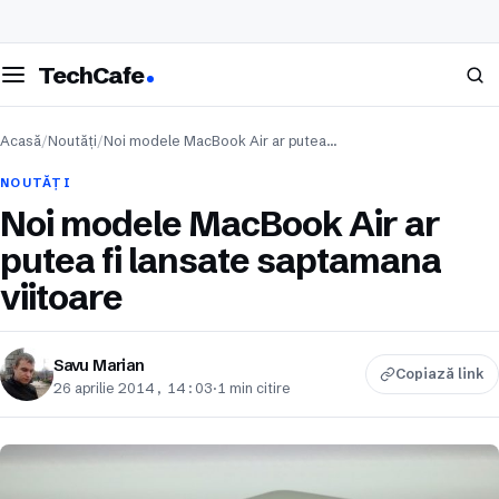
eschide meniul
Caută
TechCafe
Acasă
/
Noutăți
/
Noi modele MacBook Air ar putea…
NOUTĂȚI
Noi modele MacBook Air ar
putea fi lansate saptamana
viitoare
Savu Marian
Copiază link
26 aprilie 2014, 14:03
·
1 min citire