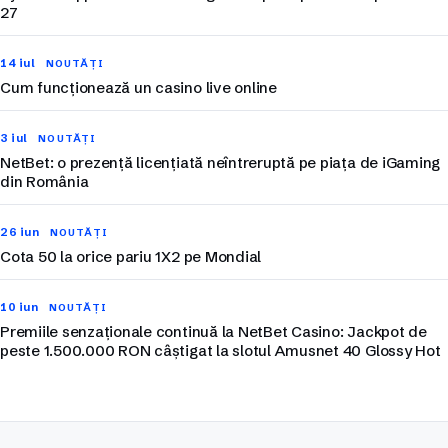
27
14 iul
NOUTĂȚI
Cum funcționează un casino live online
3 iul
NOUTĂȚI
NetBet: o prezență licențiată neîntreruptă pe piața de iGaming
din România
26 iun
NOUTĂȚI
Cota 50 la orice pariu 1X2 pe Mondial
10 iun
NOUTĂȚI
Premiile senzaționale continuă la NetBet Casino: Jackpot de
peste 1.500.000 RON câștigat la slotul Amusnet 40 Glossy Hot