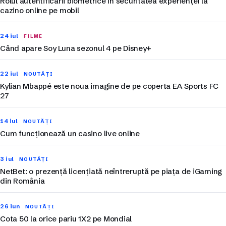
Rolul autentificării biometrice în securitatea experienței la
cazino online pe mobil
24 iul
FILME
Când apare Soy Luna sezonul 4 pe Disney+
22 iul
NOUTĂȚI
Kylian Mbappé este noua imagine de pe coperta EA Sports FC
27
14 iul
NOUTĂȚI
Cum funcționează un casino live online
3 iul
NOUTĂȚI
NetBet: o prezență licențiată neîntreruptă pe piața de iGaming
din România
26 iun
NOUTĂȚI
Cota 50 la orice pariu 1X2 pe Mondial