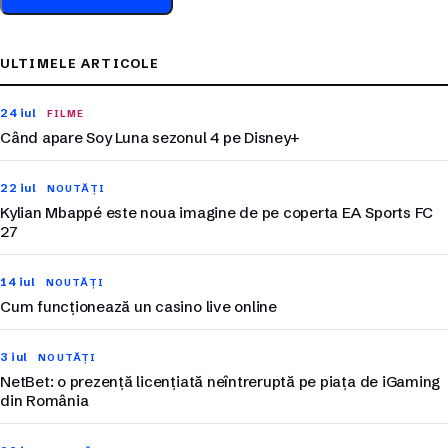
ULTIMELE ARTICOLE
24 iul
FILME
Când apare Soy Luna sezonul 4 pe Disney+
22 iul
NOUTĂȚI
Kylian Mbappé este noua imagine de pe coperta EA Sports FC
27
14 iul
NOUTĂȚI
Cum funcționează un casino live online
3 iul
NOUTĂȚI
NetBet: o prezență licențiată neîntreruptă pe piața de iGaming
din România