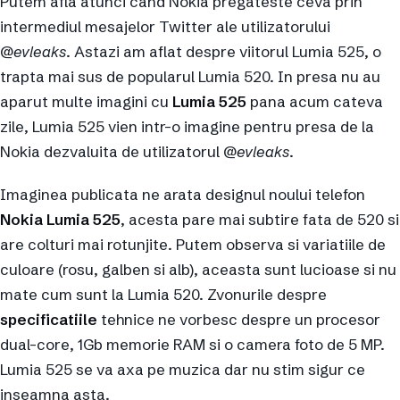
Putem afla atunci cand Nokia pregateste ceva prin
intermediul mesajelor Twitter ale utilizatorului
@
evleaks
. Astazi am aflat despre viitorul Lumia 525, o
trapta mai sus de popularul Lumia 520. In presa nu au
aparut multe imagini cu
Lumia 525
pana acum cateva
zile, Lumia 525 vien intr-o imagine pentru presa de la
Nokia dezvaluita de utilizatorul @
evleaks
.
Imaginea publicata ne arata designul noului telefon
Nokia Lumia 525
, acesta pare mai subtire fata de 520 si
are colturi mai rotunjite. Putem observa si variatiile de
culoare (rosu, galben si alb), aceasta sunt lucioase si nu
mate cum sunt la Lumia 520. Zvonurile despre
specificatiile
tehnice ne vorbesc despre un procesor
dual-core, 1Gb memorie RAM si o camera foto de 5 MP.
Lumia 525 se va axa pe muzica dar nu stim sigur ce
inseamna asta.