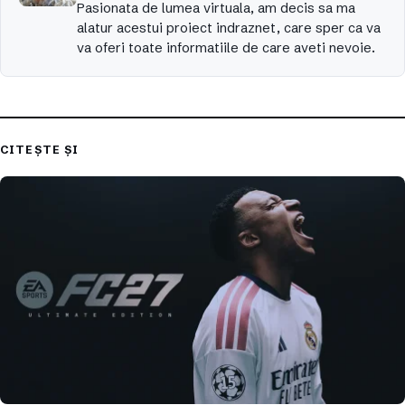
Pasionata de lumea virtuala, am decis sa ma
alatur acestui proiect indraznet, care sper ca va
va oferi toate informatiile de care aveti nevoie.
CITEȘTE ȘI