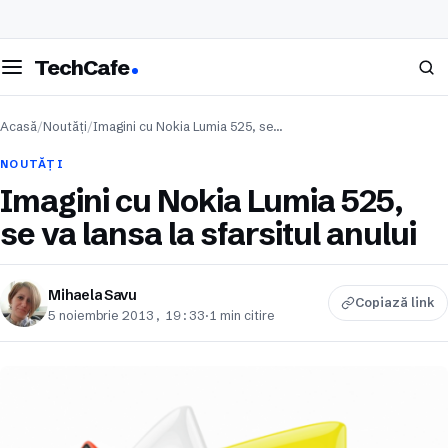
eschide meniul
Caută
TechCafe
Acasă
/
Noutăți
/
Imagini cu Nokia Lumia 525, se…
NOUTĂȚI
Imagini cu Nokia Lumia 525,
se va lansa la sfarsitul anului
Mihaela Savu
Copiază link
5 noiembrie 2013, 19:33
·
1 min citire