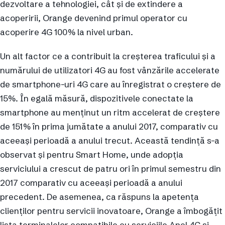
dezvoltare a tehnologiei, cât și de extindere a
acoperirii, Orange devenind primul operator cu
acoperire 4G 100% la nivel urban.
Un alt factor ce a contribuit la creșterea traficului și a
numărului de utilizatori 4G au fost vânzările accelerate
de smartphone-uri 4G care au înregistrat o creștere de
15%. În egală măsură, dispozitivele conectate la
smartphone au menținut un ritm accelerat de creștere
de 151% în prima jumătate a anului 2017, comparativ cu
aceeași perioadă a anului trecut. Această tendință s-a
observat și pentru Smart Home, unde adopția
serviciului a crescut de patru ori în primul semestru din
2017 comparativ cu aceeași perioadă a anului
precedent. De asemenea, ca răspuns la apetența
clienților pentru servicii inovatoare, Orange a îmbogățit
lista terminalelor compatibile cu serviciile Apel 4G și