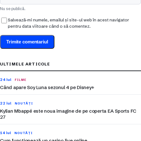
Nu se publică.
Salvează-mi numele, emailul și site-ul web în acest navigator
pentru data viitoare când o să comentez.
ULTIMELE ARTICOLE
24 iul
FILME
Când apare Soy Luna sezonul 4 pe Disney+
22 iul
NOUTĂȚI
Kylian Mbappé este noua imagine de pe coperta EA Sports FC
27
14 iul
NOUTĂȚI
Cum funcționează un casino live online