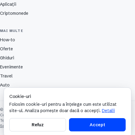
Aplicații
Criptomonede
MAI MULTE
How-to
Oferte
Ghiduri
Evenimente
Travel
Auto
Cookie-uri
Folosim cookie-uri pentru a înțelege cum este utilizat
© 2026 TechCafe. Toate drepturile rezervate.
site-ul. Analiza pornește doar dacă o accepți.
Detalii
Contact
Despre
Partenerii nostri
Autori
Publicitate
Cookies
Confidențialitate
Termeni și condiții
Refuz
Accept
Setări cookie-uri