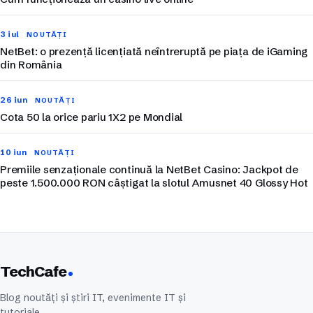
3 iul
NOUTĂȚI
NetBet: o prezență licențiată neîntreruptă pe piața de iGaming
din România
26 iun
NOUTĂȚI
Cota 50 la orice pariu 1X2 pe Mondial
10 iun
NOUTĂȚI
Premiile senzaționale continuă la NetBet Casino: Jackpot de
peste 1.500.000 RON câștigat la slotul Amusnet 40 Glossy Hot
TechCafe
Blog noutăți și știri IT, evenimente IT și
tutoriale