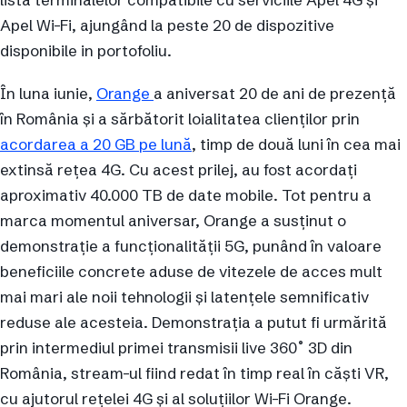
Apel Wi-Fi, ajungând la peste 20 de dispozitive
disponibile in portofoliu.
În luna iunie,
Orange
a aniversat 20 de ani de prezență
în România și a sărbătorit loialitatea clienților prin
acordarea a 20 GB pe lună
, timp de două luni în cea mai
extinsă rețea 4G. Cu acest prilej, au fost acordați
aproximativ 40.000 TB de date mobile. Tot pentru a
marca momentul aniversar, Orange a susținut o
demonstrație a funcționalității 5G, punând în valoare
beneficiile concrete aduse de vitezele de acces mult
mai mari ale noii tehnologii și latențele semnificativ
reduse ale acesteia. Demonstrația a putut fi urmărită
prin intermediul primei transmisii live 360˚ 3D din
România, stream-ul fiind redat în timp real în căști VR,
cu ajutorul rețelei 4G și al soluțiilor Wi-Fi Orange.