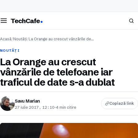
eschide meniul
Caută
TechCafe
Acasă
/
Noutăți
/
La Orange au crescut vânzările de…
NOUTĂȚI
La Orange au crescut
vânzările de telefoane iar
traficul de date s-a dublat
Savu Marian
Copiază link
27 iulie 2017, 12:10
·
4 min citire