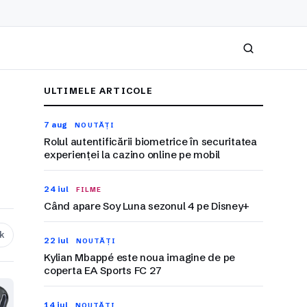
Caută
ULTIMELE ARTICOLE
7 aug
NOUTĂȚI
Rolul autentificării biometrice în securitatea
experienței la cazino online pe mobil
24 iul
FILME
Când apare Soy Luna sezonul 4 pe Disney+
nk
22 iul
NOUTĂȚI
Kylian Mbappé este noua imagine de pe
coperta EA Sports FC 27
14 iul
NOUTĂȚI