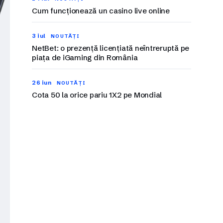
Cum funcționează un casino live online
3 iul
NOUTĂȚI
NetBet: o prezență licențiată neîntreruptă pe
piața de iGaming din România
26 iun
NOUTĂȚI
Cota 50 la orice pariu 1X2 pe Mondial