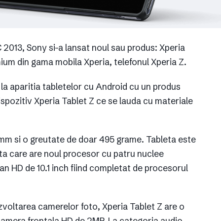
 2013, Sony si-a lansat noul sau produs: Xperia
ium din gama mobila Xperia, telefonul Xperia Z.
de la aparitia tabletelor cu Android cu un produs
spozitiv Xperia Tablet Z ce se lauda cu materiale
 mm si o greutate de doar 495 grame. Tableta este
leta care are noul procesor cu patru nuclee
 HD de 10.1 inch fiind completat de procesorul
voltarea camerelor foto, Xperia Tablet Z are o
amera frontala HD de 2MP. La categoria audio,