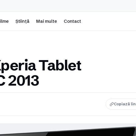
ilme
Știință
Mai multe
Contact
peria Tablet
C 2013
Copiază li