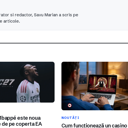
ator si redactor, Savu Marian a scris pe
e articole.
I
Mbappé este noua
NOUTĂȚI
 de pe coperta EA
Cum funcționează un casino