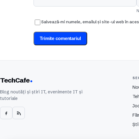
N
Salvează-mi numele, emailul și site-ul web în ace
SE
TechCafe
No
Blog noutăți și știri IT, evenimente IT și
Te
tutoriale
Joc
Fil
Ști