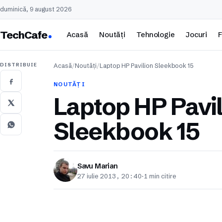
duminică, 9 august 2026
TechCafe
Acasă
Noutăți
Tehnologie
Jocuri
F
DISTRIBUIE
Acasă
/
Noutăți
/
Laptop HP Pavilion Sleekbook 15
NOUTĂȚI
Laptop HP Pavi
Sleekbook 15
Savu Marian
27 iulie 2013, 20:40
·
1 min citire