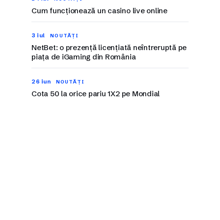
Cum funcționează un casino live online
3 iul
NOUTĂȚI
NetBet: o prezență licențiată neîntreruptă pe
piața de iGaming din România
26 iun
NOUTĂȚI
Cota 50 la orice pariu 1X2 pe Mondial