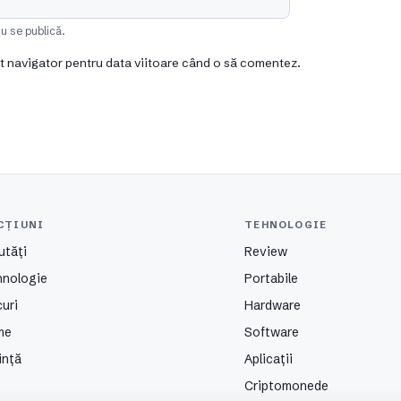
u se publică.
st navigator pentru data viitoare când o să comentez.
CȚIUNI
TEHNOLOGIE
utăți
Review
hnologie
Portabile
uri
Hardware
me
Software
ință
Aplicații
Criptomonede