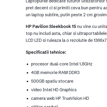
Laptopurile dedicate tuturor utilizatorilor 
pret decent ci si primiti ceva bun pentru a
un laptop subtire, putin peste 2 cm grosime
HP Pavilion Sleekbook 15
nu vine cu unit
top nu includ asta, chiar si ultraportabilel
LCD LED si ruleaza la o rezolutie de 1366x
Specificatii tehnice:
procesor dual-core Intel 1.8GHz
4GB memorie RAM DDR3
500GB spatiu stocare
video Intel HD Graphics
camera web HP TrueVision HD
cititor carduri