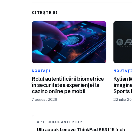
CITEȘTE ȘI
NOUTĂȚI
NOUTĂȚ
Rolul autentificării biometrice
Kylian 
în securitatea experienței la
imagine
cazino online pe mobil
Sports 
7 august 2026
22 iulie 2
ARTICOLUL ANTERIOR
Ultrabook Lenovo ThinkPad S531 15 inch