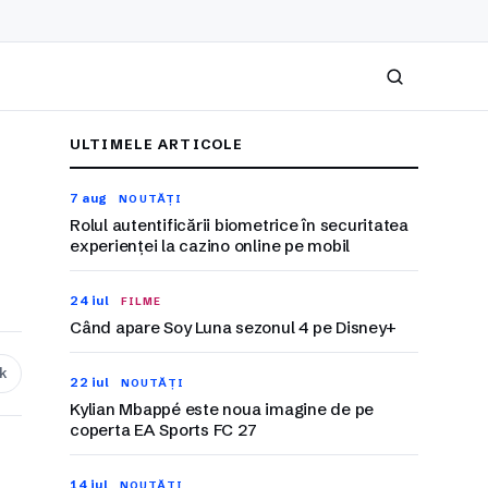
Caută
ULTIMELE ARTICOLE
7 aug
NOUTĂȚI
Rolul autentificării biometrice în securitatea
experienței la cazino online pe mobil
24 iul
FILME
Când apare Soy Luna sezonul 4 pe Disney+
nk
22 iul
NOUTĂȚI
Kylian Mbappé este noua imagine de pe
coperta EA Sports FC 27
14 iul
NOUTĂȚI