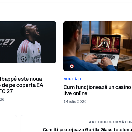
I
Mbappé este noua
NOUTĂȚI
 de pe coperta EA
Cum funcționează un casino
FC 27
live online
026
14 iulie 2026
ARTICOLUL URMĂTO
Cum iti protejeaza Gorilla Glass telefonu