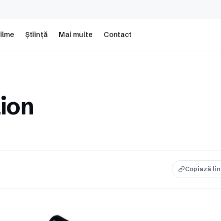
ilme
Știință
Mai multe
Contact
lion
Copiază li