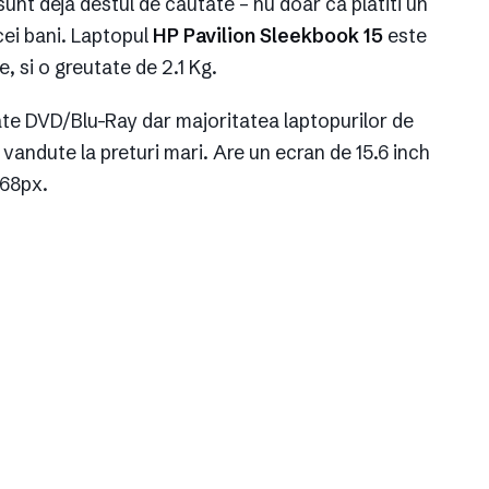
sunt deja destul de cautate – nu doar ca platiti un
cei bani. Laptopul
HP Pavilion Sleekbook 15
este
, si o greutate de 2.1 Kg.
ate DVD/Blu-Ray dar majoritatea laptopurilor de
e vandute la preturi mari. Are un ecran de 15.6 inch
768px.