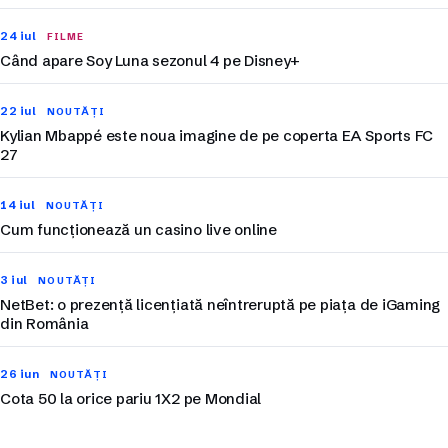
24 iul
FILME
Când apare Soy Luna sezonul 4 pe Disney+
22 iul
NOUTĂȚI
Kylian Mbappé este noua imagine de pe coperta EA Sports FC
27
14 iul
NOUTĂȚI
Cum funcționează un casino live online
3 iul
NOUTĂȚI
NetBet: o prezență licențiată neîntreruptă pe piața de iGaming
din România
26 iun
NOUTĂȚI
Cota 50 la orice pariu 1X2 pe Mondial