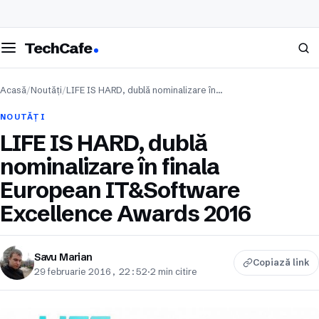
eschide meniul
Caută
TechCafe
Acasă
/
Noutăți
/
LIFE IS HARD, dublă nominalizare în…
NOUTĂȚI
LIFE IS HARD, dublă
nominalizare în finala
European IT&Software
Excellence Awards 2016
Savu Marian
Copiază link
29 februarie 2016, 22:52
·
2 min citire