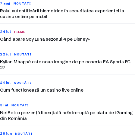
7 aug
NOUTĂȚI
Rolul autentificării biometrice în securitatea experienței la
cazino online pe mobil
24 iul
FILME
Când apare Soy Luna sezonul 4 pe Disney+
22 iul
NOUTĂȚI
Kylian Mbappé este noua imagine de pe coperta EA Sports FC
27
14 iul
NOUTĂȚI
Cum funcționează un casino live online
3 iul
NOUTĂȚI
NetBet: o prezență licențiată neîntreruptă pe piața de iGaming
din România
26 iun
NOUTĂȚI