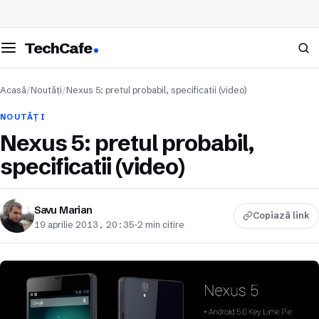
eschide meniul
Caută
TechCafe
Acasă
/
Noutăți
/
Nexus 5: pretul probabil, specificatii (video)
NOUTĂȚI
Nexus 5: pretul probabil,
specificatii (video)
Savu Marian
Copiază link
19 aprilie 2013, 20:35
·
2 min citire