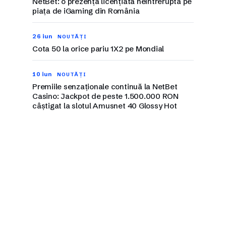
NetBet: o prezență licențiată neîntreruptă pe
piața de iGaming din România
26 iun
NOUTĂȚI
Cota 50 la orice pariu 1X2 pe Mondial
10 iun
NOUTĂȚI
Premiile senzaționale continuă la NetBet
Casino: Jackpot de peste 1.500.000 RON
câștigat la slotul Amusnet 40 Glossy Hot