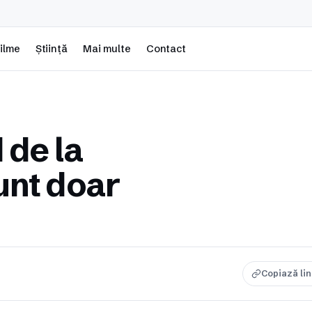
ilme
Știință
Mai multe
Contact
 de la
unt doar
Copiază li