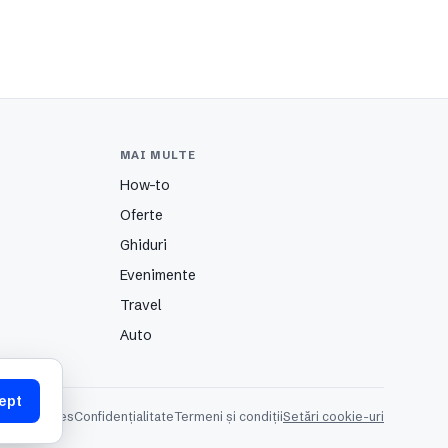
MAI MULTE
How-to
Oferte
Ghiduri
Evenimente
Travel
Auto
ept
itate
Cookies
Confidențialitate
Termeni și condiții
Setări cookie-uri