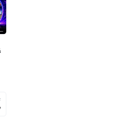
ă
R
e