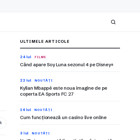
Caută
ULTIMELE ARTICOLE
24 iul
FILME
Când apare Soy Luna sezonul 4 pe Disney+
22 iul
NOUTĂȚI
Kylian Mbappé este noua imagine de pe
coperta EA Sports FC 27
14 iul
NOUTĂȚI
Cum funcționează un casino live online
nk
3 iul
NOUTĂȚI