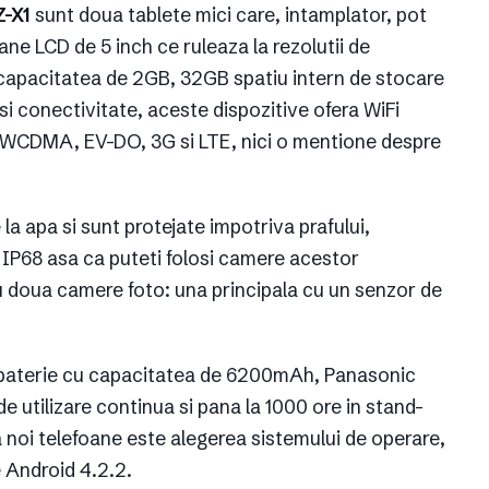
Z-X1
sunt doua tablete mici care, intamplator, pot
ne LCD de 5 inch ce ruleaza la rezolutii de
apacitatea de 2GB, 32GB spatiu intern de stocare
si conectivitate, aceste dispozitive ofera WiFi
 WCDMA, EV-DO, 3G si LTE, nici o mentione despre
a apa si sunt protejate impotriva prafului,
 IP68 asa ca puteti folosi camere acestor
 au doua camere foto: una principala cu un senzor de
n o baterie cu capacitatea de 6200mAh, Panasonic
de utilizare continua si pana la 1000 ore in stand-
a noi telefoane este alegerea sistemului de operare,
 Android 4.2.2.