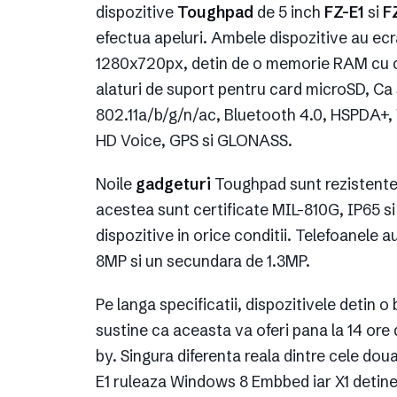
dispozitive
Toughpad
de 5 inch
FZ-E1
si
F
efectua apeluri. Ambele dispozitive au ecra
1280x720px, detin de o memorie RAM cu c
alaturi de suport pentru card microSD, Ca 
802.11a/b/g/n/ac, Bluetooth 4.0, HSPDA+,
HD Voice, GPS si GLONASS.
Noile
gadgeturi
Toughpad sunt rezistente l
acestea sunt certificate MIL-810G, IP65 si
dispozitive in orice conditii. Telefoanele
8MP si un secundara de 1.3MP.
Pe langa specificatii, dispozitivele deti
sustine ca aceasta va oferi pana la 14 ore 
by. Singura diferenta reala dintre cele dou
E1 ruleaza Windows 8 Embbed iar X1 detine