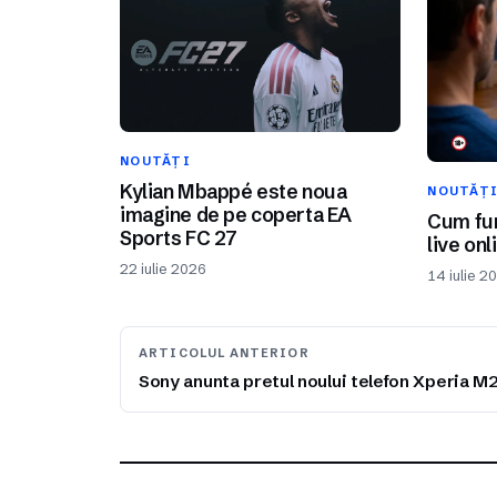
NOUTĂȚI
Kylian Mbappé este noua
NOUTĂȚ
imagine de pe coperta EA
Cum fun
Sports FC 27
live onl
22 iulie 2026
14 iulie 2
ARTICOLUL ANTERIOR
Sony anunta pretul noului telefon Xperia M