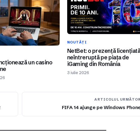
NOUTĂȚI
NetBet: o prezență licențiat
I
neîntreruptă pe piața de
cționează un casino
iGaming din România
ine
3 iulie 2026
026
ARTICOLUL URMĂTO
2
FIFA 14 ajunge pe Windows Phon