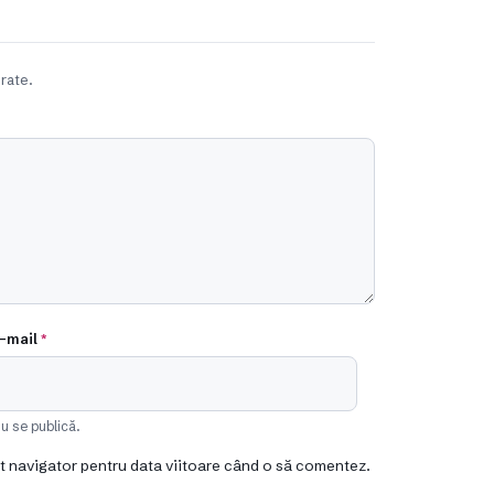
rate.
-mail
*
u se publică.
st navigator pentru data viitoare când o să comentez.