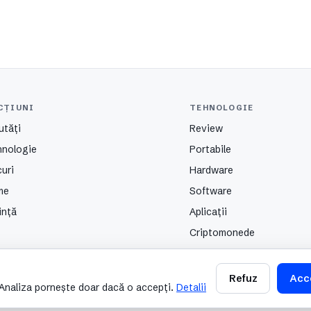
CȚIUNI
TEHNOLOGIE
utăți
Review
hnologie
Portabile
uri
Hardware
me
Software
ință
Aplicații
Criptomonede
Refuz
Acc
. Analiza pornește doar dacă o accepți.
Detalii
Contact
Despre
Partenerii nostri
Autori
Public