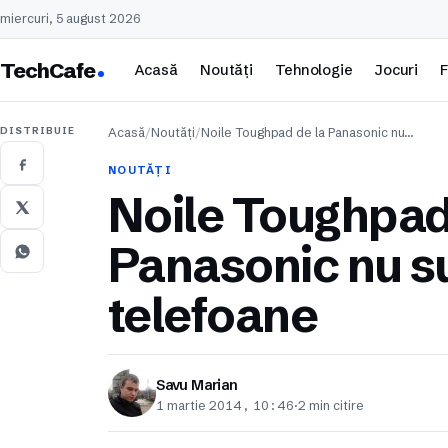
miercuri, 5 august 2026
TechCafe
Acasă
Noutăți
Tehnologie
Jocuri
F
DISTRIBUIE
Acasă
/
Noutăți
/
Noile Toughpad de la Panasonic nu…
NOUTĂȚI
Noile Toughpad
Panasonic nu s
telefoane
Savu Marian
1 martie 2014, 10:46
·
2 min citire