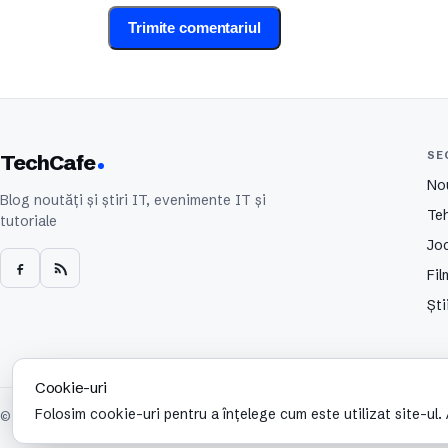
SE
TechCafe
No
Blog noutăți și știri IT, evenimente IT și
Te
tutoriale
Joc
Fil
Ști
Cookie-uri
Folosim cookie-uri pentru a înțelege cum este utilizat site-ul
© 2026 TechCafe. Toate drepturile rezervate.