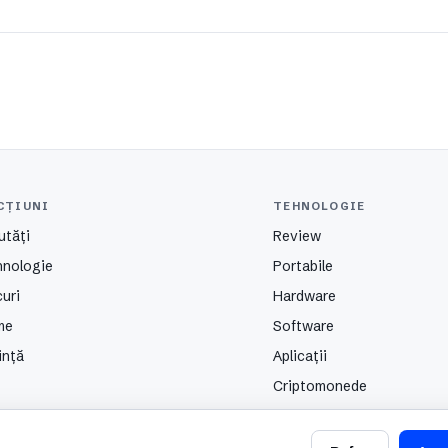
CȚIUNI
TEHNOLOGIE
utăți
Review
hnologie
Portabile
uri
Hardware
me
Software
ință
Aplicații
Criptomonede