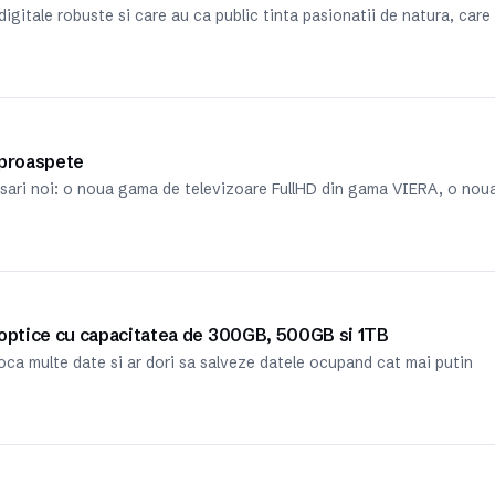
gitale robuste si care au ca public tinta pasionatii de natura, care
 proaspete
nsari noi: o noua gama de televizoare FullHD din gama VIERA, o nou
 optice cu capacitatea de 300GB, 500GB si 1TB
oca multe date si ar dori sa salveze datele ocupand cat mai putin