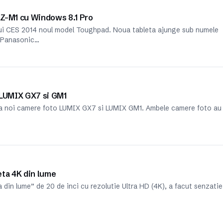
FZ-M1 cu Windows 8.1 Pro
lui CES 2014 noul model Toughpad. Noua tableta ajunge sub numele
a. Panasonic…
 LUMIX GX7 si GM1
oua noi camere foto LUMIX GX7 si LUMIX GM1. Ambele camere foto au
eta 4K din lume
 din lume” de 20 de inci cu rezolutie Ultra HD (4K), a facut senzatie