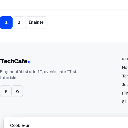
1
2
Înainte
SE
TechCafe
No
Blog noutăți și știri IT, evenimente IT și
Te
tutoriale
Joc
Fil
Ști
Cookie-uri