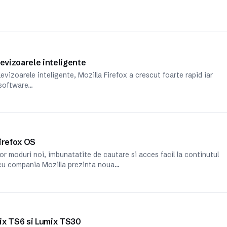
levizoarele inteligente
evizoarele inteligente, Mozilla Firefox a crescut foarte rapid iar
 software…
irefox OS
or moduri noi, imbunatatite de cautare si acces facil la continutul
 cu compania Mozilla prezinta noua…
ix TS6 si Lumix TS30