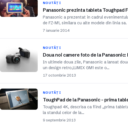
NOUTĂȚI
Panasonic prezinta tableta Toughpad 
Panasonic a prezentat in cadrul evenimentu
de FZ-M1, similara cu alte modele din linia s
7 ianuarie 2014
NOUTĂȚI
Doua noi camere foto de la Panasonic:
In ultimele doua zile, Panasonic a lansat d
un design retro,LUMIX GM1 este o…
17 octombrie 2013
NOUTĂȚI
ToughPad de la Panasonic – prima tabl
Toughpad 4K, descrisa ca fiind „prima tableta
la standul celor de la…
9 septembrie 2013