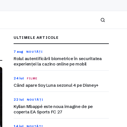
Caută
ULTIMELE ARTICOLE
7 aug
NOUTĂȚI
Rolul autentificării biometrice în securitatea
experienței la cazino online pe mobil
24 iul
FILME
Când apare Soy Luna sezonul 4 pe Disney+
22 iul
NOUTĂȚI
Kylian Mbappé este noua imagine de pe
coperta EA Sports FC 27
14 iul
NOUTĂȚI