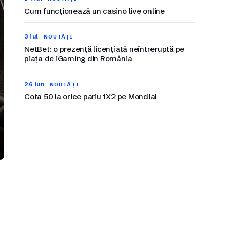
Cum funcționează un casino live online
3 iul
NOUTĂȚI
NetBet: o prezență licențiată neîntreruptă pe
piața de iGaming din România
26 iun
NOUTĂȚI
Cota 50 la orice pariu 1X2 pe Mondial