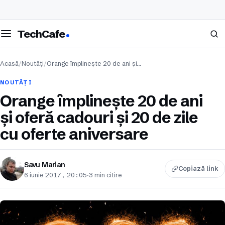
eschide meniul
Caută
TechCafe
Acasă
/
Noutăți
/
Orange împlinește 20 de ani și…
NOUTĂȚI
Orange împlinește 20 de ani
și oferă cadouri și 20 de zile
cu oferte aniversare
Savu Marian
Copiază link
6 iunie 2017, 20:05
·
3 min citire