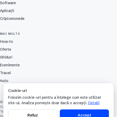
Software
Aplicații
Criptomonede
MAI MULTE
How-to
Oferte
Ghiduri
Evenimente
Travel
Auto
Cookie-uri
Folosim cookie-uri pentru a înțelege cum este utilizat
© 2026 TechCafe. Toate drepturile rezervate.
site-ul. Analiza pornește doar dacă o accepți.
Detalii
Contact
Despre
Partenerii nostri
Autori
Publicitate
Cookies
Confidențialitate
Termeni și condiții
Refuz
Accept
Setări cookie-uri