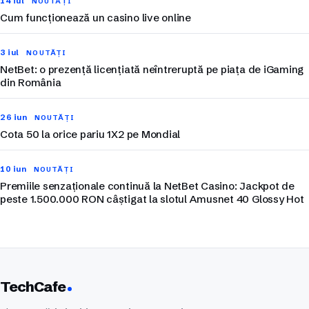
14 iul
NOUTĂȚI
Cum funcționează un casino live online
3 iul
NOUTĂȚI
NetBet: o prezență licențiată neîntreruptă pe piața de iGaming
din România
26 iun
NOUTĂȚI
Cota 50 la orice pariu 1X2 pe Mondial
10 iun
NOUTĂȚI
Premiile senzaționale continuă la NetBet Casino: Jackpot de
peste 1.500.000 RON câștigat la slotul Amusnet 40 Glossy Hot
TechCafe