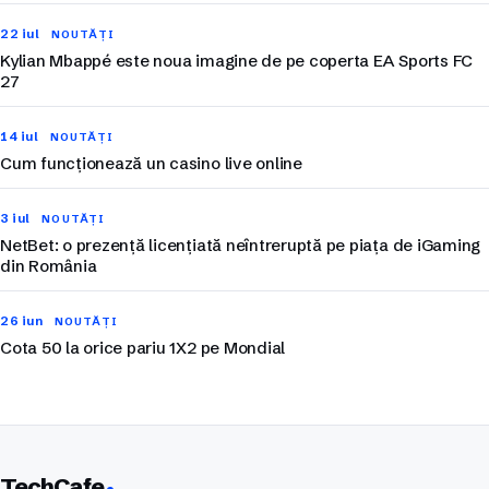
22 iul
NOUTĂȚI
Kylian Mbappé este noua imagine de pe coperta EA Sports FC
27
14 iul
NOUTĂȚI
Cum funcționează un casino live online
3 iul
NOUTĂȚI
NetBet: o prezență licențiată neîntreruptă pe piața de iGaming
din România
26 iun
NOUTĂȚI
Cota 50 la orice pariu 1X2 pe Mondial
TechCafe