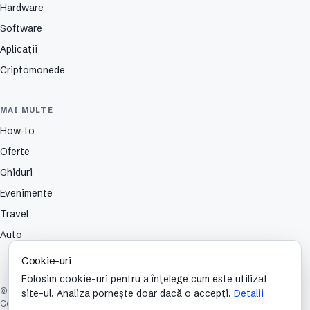
Hardware
Software
Aplicații
Criptomonede
MAI MULTE
How-to
Oferte
Ghiduri
Evenimente
Travel
Auto
Cookie-uri
Folosim cookie-uri pentru a înțelege cum este utilizat
© 2026 TechCafe. Toate drepturile rezervate.
site-ul. Analiza pornește doar dacă o accepți.
Detalii
Contact
Despre
Partenerii nostri
Autori
Publicitate
Cookies
Confidențialitate