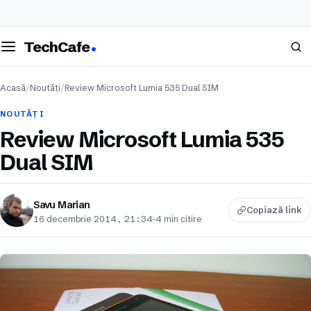
eschide meniul
Caută
TechCafe
Acasă
/
Noutăți
/
Review Microsoft Lumia 535 Dual SIM
NOUTĂȚI
Review Microsoft Lumia 535
Dual SIM
Savu Marian
Copiază link
16 decembrie 2014, 21:34
·
4 min citire