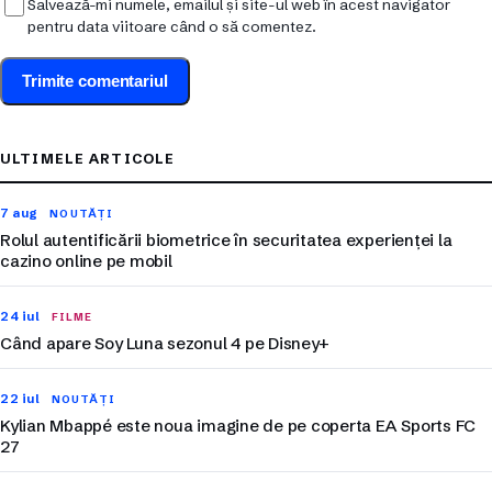
Salvează-mi numele, emailul și site-ul web în acest navigator
pentru data viitoare când o să comentez.
ULTIMELE ARTICOLE
7 aug
NOUTĂȚI
Rolul autentificării biometrice în securitatea experienței la
cazino online pe mobil
24 iul
FILME
Când apare Soy Luna sezonul 4 pe Disney+
22 iul
NOUTĂȚI
Kylian Mbappé este noua imagine de pe coperta EA Sports FC
27