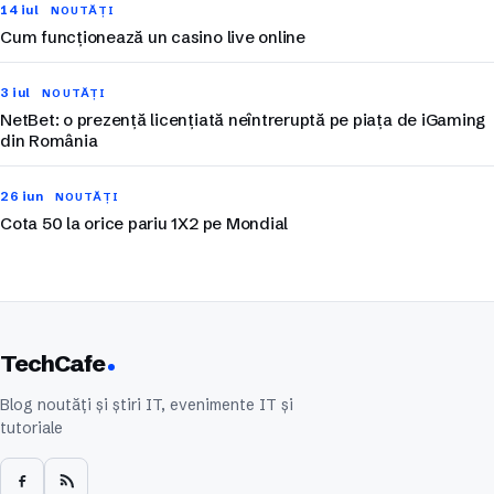
14 iul
NOUTĂȚI
Cum funcționează un casino live online
3 iul
NOUTĂȚI
NetBet: o prezență licențiată neîntreruptă pe piața de iGaming
din România
26 iun
NOUTĂȚI
Cota 50 la orice pariu 1X2 pe Mondial
TechCafe
Blog noutăți și știri IT, evenimente IT și
tutoriale