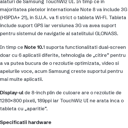
alaturi de Samsung TouchWiz UI. In timp ce in
majoritatea pietelor internationale Note 8 va include 3G
(HSPDA+ 21), in S.U.A. va fi strict o tableta Wi-Fi. Tableta
include suport GPS iar versiunea 3G va avea suport
pentru sistemul de navigatie al satelitului GLONASS.
In timp ce
Note 10.
1 suporta functionalitati dual-screen
doar cu 6 aplicatii diferite, tehnologia de „citire” pentru
a va putea bucura de o rezolutie optimizata, video si
apelurile voce, acum Samsung creste suportul pentru
mai multe aplicatii.
Display-ul
de 8-inch plin de culoare are o rezolutie de
1280×800 pixeli, 189ppi iar TouchWiz UI ne arata inca o
tableta cu „aparitie”.
Specificatii hardware