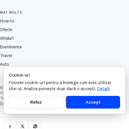
MAI MULTE
How-to
Oferte
Ghiduri
Evenimente
Travel
Auto
Cookie-uri
Folosim cookie-uri pentru a înțelege cum este utilizat
© 2026 TechCafe. Toate drepturile rezervate.
site-ul. Analiza pornește doar dacă o accepți.
Detalii
Contact
Despre
Partenerii nostri
Autori
Publicitate
Cookies
Confidențialitate
Termeni și condiții
Refuz
Accept
Setări cookie-uri