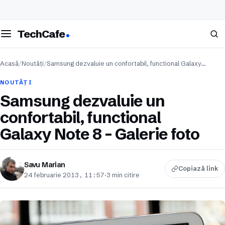
eschide meniul
Caută
TechCafe
Acasă
/
Noutăți
/
Samsung dezvaluie un confortabil, functional Galaxy…
NOUTĂȚI
Samsung dezvaluie un
confortabil, functional
Galaxy Note 8 – Galerie foto
Savu Marian
Copiază link
24 februarie 2013, 11:57
·
3 min citire