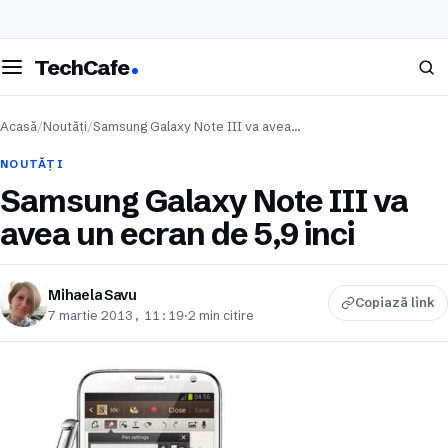
eschide meniul
Caută
TechCafe
Acasă
/
Noutăți
/
Samsung Galaxy Note III va avea…
NOUTĂȚI
Samsung Galaxy Note III va
avea un ecran de 5,9 inci
Mihaela Savu
Copiază link
7 martie 2013, 11:19
·
2 min citire