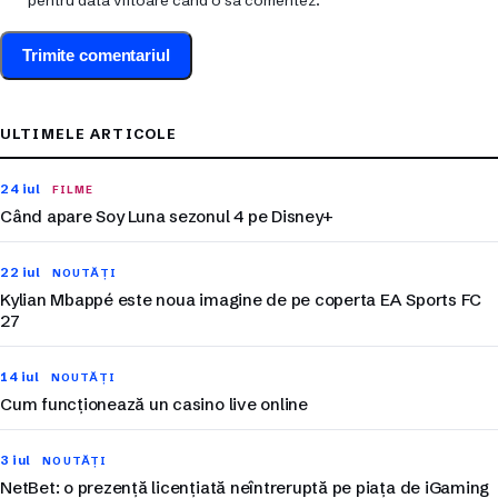
pentru data viitoare când o să comentez.
ULTIMELE ARTICOLE
24 iul
FILME
Când apare Soy Luna sezonul 4 pe Disney+
22 iul
NOUTĂȚI
Kylian Mbappé este noua imagine de pe coperta EA Sports FC
27
14 iul
NOUTĂȚI
Cum funcționează un casino live online
3 iul
NOUTĂȚI
NetBet: o prezență licențiată neîntreruptă pe piața de iGaming