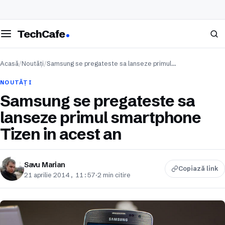
eschide meniul
Caută
TechCafe
Acasă
/
Noutăți
/
Samsung se pregateste sa lanseze primul…
NOUTĂȚI
Samsung se pregateste sa
lanseze primul smartphone
Tizen in acest an
Savu Marian
Copiază link
21 aprilie 2014, 11:57
·
2 min citire