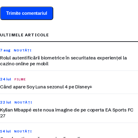
ULTIMELE ARTICOLE
7 aug
NOUTĂȚI
Rolul autentificării biometrice în securitatea experienței la
cazino online pe mobil
24 iul
FILME
Când apare Soy Luna sezonul 4 pe Disney+
22 iul
NOUTĂȚI
Kylian Mbappé este noua imagine de pe coperta EA Sports FC
27
14 iul
NOUTĂȚI