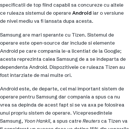
specificatii de top fiind capabil sa concureze cu altele
ce ruleaza sistemul de operare
Android
iar o versiune
de nivel mediu va fi lansata dupa acesta.
Samsung are mari sperante cu Tizen. Sistemul de
operare este open-source dar include si elemente
Android pe care compania le-a licentiat de la Google;
acesta reprezinta calea Samsung de a se indeparta de
dependenta Android. Dispozitivele ce ruleaza Tizen au
fost intarziate de mai multe ori.
Android este, de departe, cel mai important sistem de
operare pentru Samsung dar compania a spus ca nu
vrea sa depinda de acest fapt si se va axa pe folosirea
unui propriu sistem de operare. Vicepresedintele
Samsung,
Yoon Hankil
, a spus catre
Reuters
ca Tizen va
fi considerat un succes daca va detine 15% din vanzarile