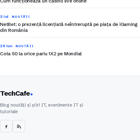
Cum funcționează un casino live online
3 iul
NOUTĂȚI
NetBet: o prezență licențiată neîntreruptă pe piața de iGaming
din România
26 iun
NOUTĂȚI
Cota 50 la orice pariu 1X2 pe Mondial
TechCafe
Blog noutăți și știri IT, evenimente IT și
tutoriale