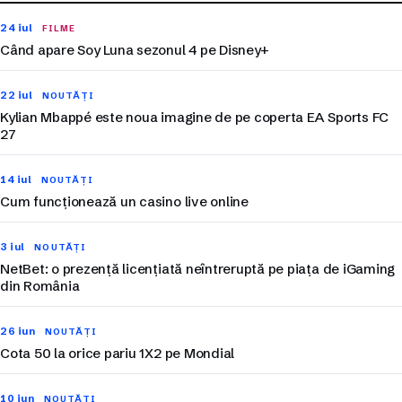
24 iul
FILME
Când apare Soy Luna sezonul 4 pe Disney+
22 iul
NOUTĂȚI
Kylian Mbappé este noua imagine de pe coperta EA Sports FC
27
14 iul
NOUTĂȚI
Cum funcționează un casino live online
3 iul
NOUTĂȚI
NetBet: o prezență licențiată neîntreruptă pe piața de iGaming
din România
26 iun
NOUTĂȚI
Cota 50 la orice pariu 1X2 pe Mondial
10 iun
NOUTĂȚI