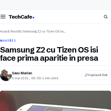
eschide meniul
Caută
TechCafe
Acasă
/
Noutăți
/
Samsung Z2 cu Tizen OS isi…
NOUTĂȚI
Samsung Z2 cu Tizen OS isi
face prima aparitie in presa
Savu Marian
Copiază link
5 mai 2015, 08:55
·
1 min citire