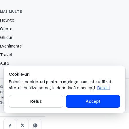
MAI MULTE
How-to
Oferte
Ghiduri
Evenimente
Travel
Auto
Cookie-uri
Folosim cookie-uri pentru a înțelege cum este utilizat
© 2026 TechCafe. Toate drepturile rezervate.
site-ul. Analiza pornește doar dacă o accepți.
Detalii
Contact
Despre
Partenerii nostri
Autori
Publicitate
Cookies
Confidențialitate
Termeni și condiții
Refuz
Accept
Setări cookie-uri