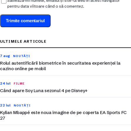
Salvează-mi numele, emailul și site-ul web în acest navigator
pentru data viitoare când o să comentez.
ULTIMELE ARTICOLE
7 aug
NOUTĂȚI
Rolul autentificării biometrice în securitatea experienței la
cazino online pe mobil
24 iul
FILME
Când apare Soy Luna sezonul 4 pe Disney+
22 iul
NOUTĂȚI
Kylian Mbappé este noua imagine de pe coperta EA Sports FC
27