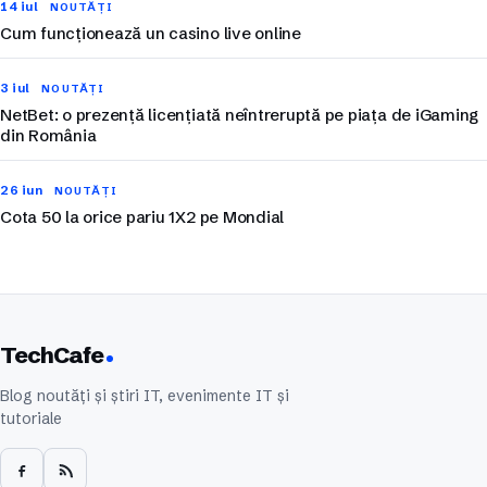
14 iul
NOUTĂȚI
Cum funcționează un casino live online
3 iul
NOUTĂȚI
NetBet: o prezență licențiată neîntreruptă pe piața de iGaming
din România
26 iun
NOUTĂȚI
Cota 50 la orice pariu 1X2 pe Mondial
TechCafe
Blog noutăți și știri IT, evenimente IT și
tutoriale