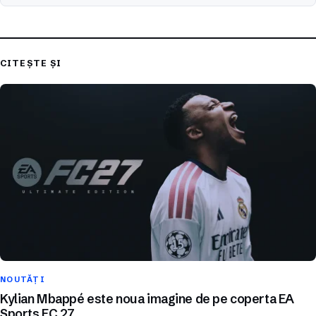
CITEȘTE ȘI
NOUTĂȚI
Kylian Mbappé este noua imagine de pe coperta EA
Sports FC 27