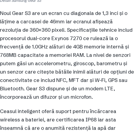
Detalii Samsung Gear S3
Noul Gear S3 are un ecran cu diagonala de 1,3 inci și o
lățime a carcasei de 46mm iar ecranul afișează
rezoluția de 360×360 pixeli. Specificațiile tehnice includ
procesorul dual-core Exynos 7270 ce rulează la o
frecvență de 1.0GHz alături de 4GB memorie internă și
768MB capacitate a memoriei RAM. La nivel de senzori
putem găsi un accelerometru, giroscop, barometru și
un senzor care citește bătăile inimii alături de opțiuni de
conectivitate ce includ NFC, MFT dar și W-Fi, GPS sau
Bluetooth. Gear S3 dispune și de un modem LTE,
încorporează un difuzor și un microfon.
Ceasul inteligent oferă suport pentru încărcarea
wireless a bateriei, are certificarea IP68 iar asta
înseamnă că are o anumită rezistență la apă dar