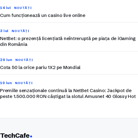
14 iul
NOUTĂȚI
Cum funcționează un casino live online
3 iul
NOUTĂȚI
NetBet: o prezență licențiată neîntreruptă pe piața de iGaming
din România
26 iun
NOUTĂȚI
Cota 50 la orice pariu 1X2 pe Mondial
10 iun
NOUTĂȚI
Premiile senzaționale continuă la NetBet Casino: Jackpot de
peste 1.500.000 RON câștigat la slotul Amusnet 40 Glossy Hot
TechCafe