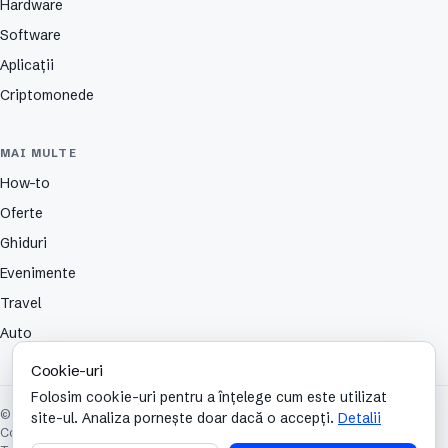
Hardware
Software
Aplicații
Criptomonede
MAI MULTE
How-to
Oferte
Ghiduri
Evenimente
Travel
Auto
Cookie-uri
Folosim cookie-uri pentru a înțelege cum este utilizat
© 2026 TechCafe. Toate drepturile rezervate.
site-ul. Analiza pornește doar dacă o accepți.
Detalii
Contact
Despre
Partenerii nostri
Autori
Publicitate
Cookies
Confidențialitate