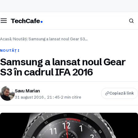
eschide meniul
Caută
TechCafe
Acasă
/
Noutăți
/
Samsung a lansat noul Gear S3…
NOUTĂȚI
Samsung a lansat noul Gear
S3 în cadrul IFA 2016
Savu Marian
Copiază link
31 august 2016, 21:45
·
2 min citire