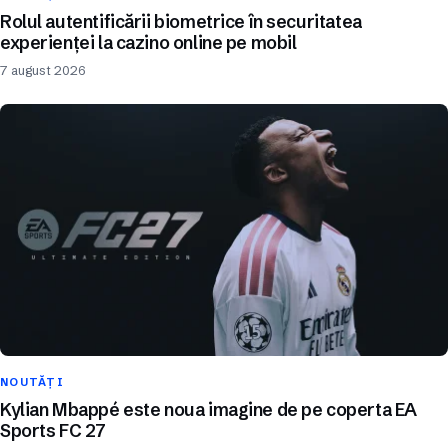
Rolul autentificării biometrice în securitatea
experienței la cazino online pe mobil
7 august 2026
NOUTĂȚI
Kylian Mbappé este noua imagine de pe coperta EA
Sports FC 27