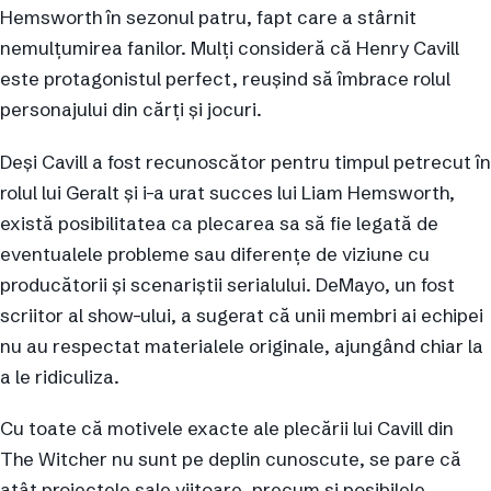
Hemsworth în sezonul patru, fapt care a stârnit
nemulțumirea fanilor. Mulți consideră că Henry Cavill
este protagonistul perfect, reușind să îmbrace rolul
personajului din cărți și jocuri.
Deși Cavill a fost recunoscător pentru timpul petrecut în
rolul lui Geralt și i-a urat succes lui Liam Hemsworth,
există posibilitatea ca plecarea sa să fie legată de
eventualele probleme sau diferențe de viziune cu
producătorii și scenariștii serialului. DeMayo, un fost
scriitor al show-ului, a sugerat că unii membri ai echipei
nu au respectat materialele originale, ajungând chiar la
a le ridiculiza.
Cu toate că motivele exacte ale plecării lui Cavill din
The Witcher nu sunt pe deplin cunoscute, se pare că
atât proiectele sale viitoare, precum și posibilele