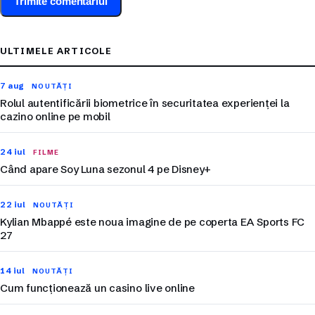
ULTIMELE ARTICOLE
7 aug
NOUTĂȚI
Rolul autentificării biometrice în securitatea experienței la
cazino online pe mobil
24 iul
FILME
Când apare Soy Luna sezonul 4 pe Disney+
22 iul
NOUTĂȚI
Kylian Mbappé este noua imagine de pe coperta EA Sports FC
27
14 iul
NOUTĂȚI
Cum funcționează un casino live online