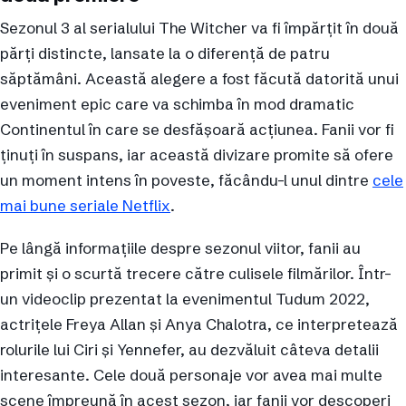
Sezonul 3 al serialului The Witcher va fi împărțit în două
părți distincte, lansate la o diferență de patru
săptămâni. Această alegere a fost făcută datorită unui
eveniment epic care va schimba în mod dramatic
Continentul în care se desfășoară acțiunea. Fanii vor fi
ținuți în suspans, iar această divizare promite să ofere
un moment intens în poveste, făcându-l unul dintre
cele
mai bune seriale Netflix
.
Pe lângă informațiile despre sezonul viitor, fanii au
primit și o scurtă trecere către culisele filmărilor. Într-
un videoclip prezentat la evenimentul Tudum 2022,
actrițele Freya Allan și Anya Chalotra, ce interpretează
rolurile lui Ciri și Yennefer, au dezvăluit câteva detalii
interesante. Cele două personaje vor avea mai multe
scene împreună în acest sezon, iar fanii vor descoperi