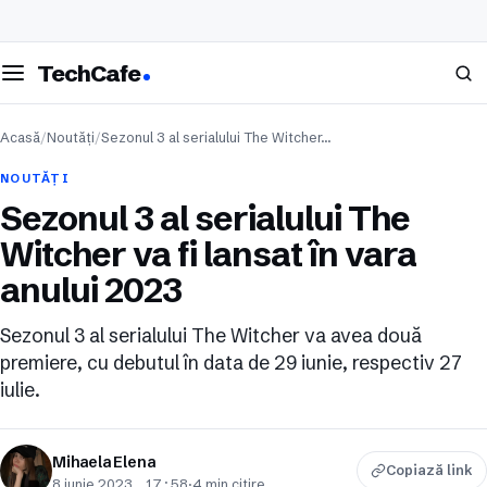
eschide meniul
Caută
TechCafe
Acasă
/
Noutăți
/
Sezonul 3 al serialului The Witcher…
NOUTĂȚI
Sezonul 3 al serialului The
Witcher va fi lansat în vara
anului 2023
Sezonul 3 al serialului The Witcher va avea două
premiere, cu debutul în data de 29 iunie, respectiv 27
iulie.
Mihaela Elena
Copiază link
8 iunie 2023, 17:58
·
4 min citire