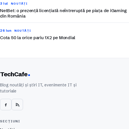
3 iul
NOUTĂȚI
NetBet: o prezență licențiată neîntreruptă pe piața de iGaming
din România
26 iun
NOUTĂȚI
Cota 50 la orice pariu 1X2 pe Mondial
TechCafe
Blog noutăți și știri IT, evenimente IT și
tutoriale
SECȚIUNI