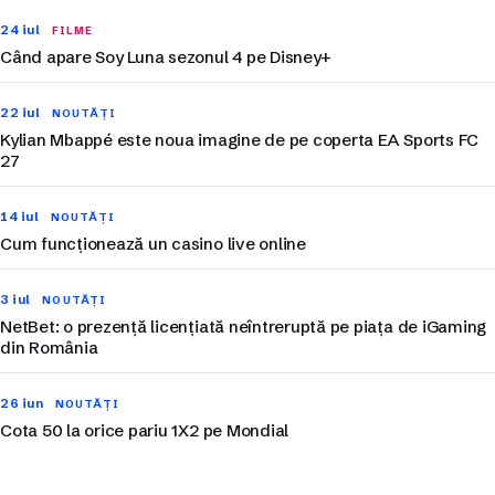
24 iul
FILME
Când apare Soy Luna sezonul 4 pe Disney+
22 iul
NOUTĂȚI
Kylian Mbappé este noua imagine de pe coperta EA Sports FC
27
14 iul
NOUTĂȚI
Cum funcționează un casino live online
3 iul
NOUTĂȚI
NetBet: o prezență licențiată neîntreruptă pe piața de iGaming
din România
26 iun
NOUTĂȚI
Cota 50 la orice pariu 1X2 pe Mondial