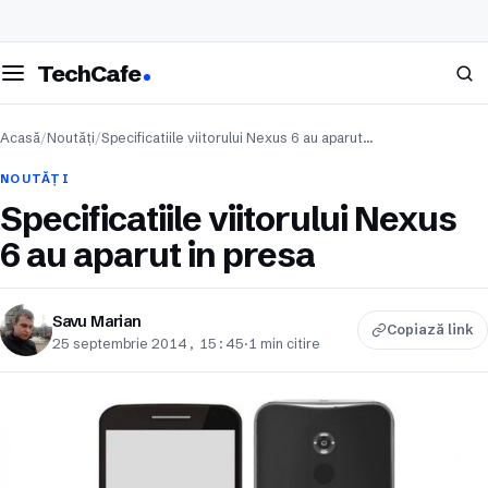
eschide meniul
Caută
TechCafe
Acasă
/
Noutăți
/
Specificatiile viitorului Nexus 6 au aparut…
NOUTĂȚI
Specificatiile viitorului Nexus
6 au aparut in presa
Savu Marian
Copiază link
25 septembrie 2014, 15:45
·
1 min citire