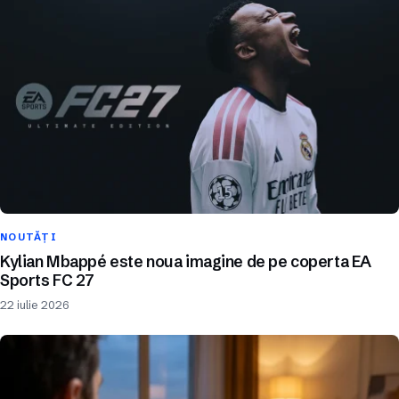
NOUTĂȚI
Kylian Mbappé este noua imagine de pe coperta EA
Sports FC 27
22 iulie 2026