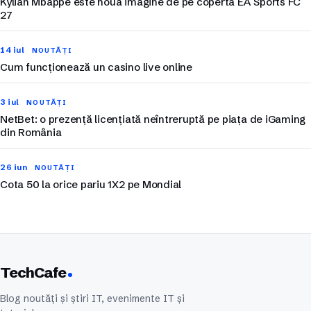
Kylian Mbappé este noua imagine de pe coperta EA Sports FC
27
14 iul
NOUTĂȚI
Cum funcționează un casino live online
3 iul
NOUTĂȚI
NetBet: o prezență licențiată neîntreruptă pe piața de iGaming
din România
26 iun
NOUTĂȚI
Cota 50 la orice pariu 1X2 pe Mondial
TechCafe
Blog noutăți și știri IT, evenimente IT și