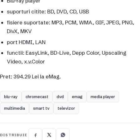
Blu-ray player
suporturi citite: BD, DVD, CD, USB
fisiere suportate: MP3, PCM, WMA, GIF, JPEG, PNG,
DivX, MKV
port HDMI, LAN
functii: EasyLink, BD-Live, Depp Color, Upscaling
Video, x.v.Color
Pret: 394.29 Lei la eMag.
blu-ray
chromecast
dvd
emag
media player
multimedia
smart tv
televizor
DISTRIBUIE