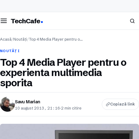
eschide meniul
Caută
TechCafe
Acasă
/
Noutăți
/
Top 4 Media Player pentru o…
NOUTĂȚI
Top 4 Media Player pentru o
experienta multimedia
sporita
Savu Marian
Copiază link
10 august 2013, 21:16
·
2 min citire