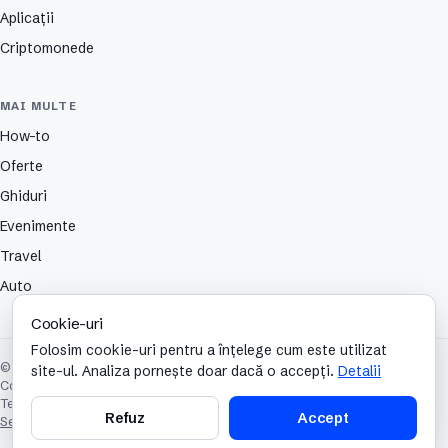
Aplicații
Criptomonede
MAI MULTE
How-to
Oferte
Ghiduri
Evenimente
Travel
Auto
Cookie-uri
Folosim cookie-uri pentru a înțelege cum este utilizat
© 2026 TechCafe. Toate drepturile rezervate.
site-ul. Analiza pornește doar dacă o accepți.
Detalii
Contact
Despre
Partenerii nostri
Autori
Publicitate
Cookies
Confidențialitate
Termeni și condiții
Refuz
Accept
Setări cookie-uri