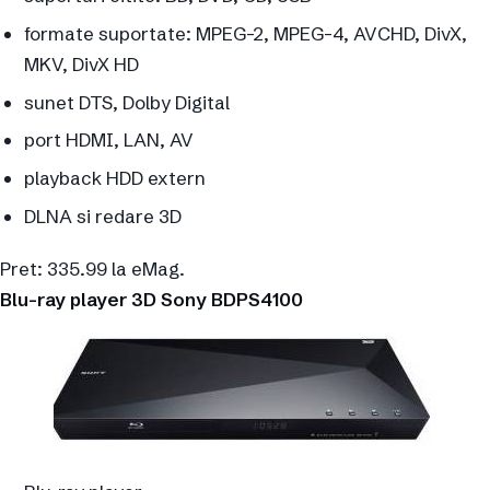
formate suportate: MPEG-2, MPEG-4, AVCHD, DivX,
MKV, DivX HD
sunet DTS, Dolby Digital
port HDMI, LAN, AV
playback HDD extern
DLNA si redare 3D
Pret: 335.99 la eMag.
Blu-ray player 3D Sony BDPS4100