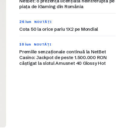
NetBet: o prezență licențiată neîntreruptă pe
piața de iGaming din România
26 iun
NOUTĂȚI
Cota 50 la orice pariu 1X2 pe Mondial
10 iun
NOUTĂȚI
Premiile senzaționale continuă la NetBet
Casino: Jackpot de peste 1.500.000 RON
câștigat la slotul Amusnet 40 Glossy Hot