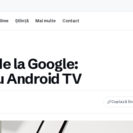
ilme
Știință
Mai multe
Contact
e la Google:
u Android TV
Copiază li