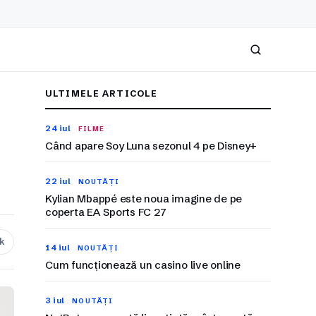
Caută
ULTIMELE ARTICOLE
24 iul
FILME
Când apare Soy Luna sezonul 4 pe Disney+
22 iul
NOUTĂȚI
Kylian Mbappé este noua imagine de pe
coperta EA Sports FC 27
nk
14 iul
NOUTĂȚI
Cum funcționează un casino live online
3 iul
NOUTĂȚI