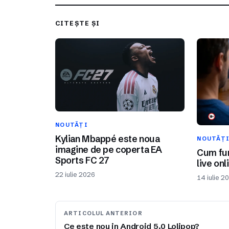
CITEȘTE ȘI
NOUTĂȚI
Kylian Mbappé este noua
NOUTĂȚ
imagine de pe coperta EA
Cum fun
Sports FC 27
live onl
22 iulie 2026
14 iulie 2
ARTICOLUL ANTERIOR
Ce este nou in Android 5.0 Lolipop?