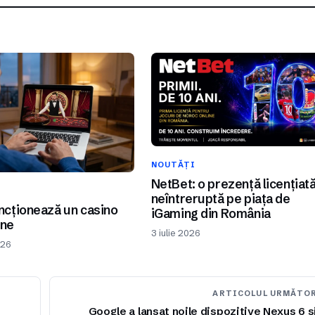
NOUTĂȚI
NetBet: o prezență licențiat
I
neîntreruptă pe piața de
cționează un casino
iGaming din România
ine
3 iulie 2026
026
ARTICOLUL URMĂTO
Google a lansat noile dispozitive Nexus 6 s