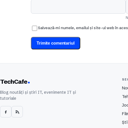
N
Salvează-mi numele, emailul și site-ul web în ace
SE
TechCafe
No
Blog noutăți și știri IT, evenimente IT și
Te
tutoriale
Joc
Fil
Ști