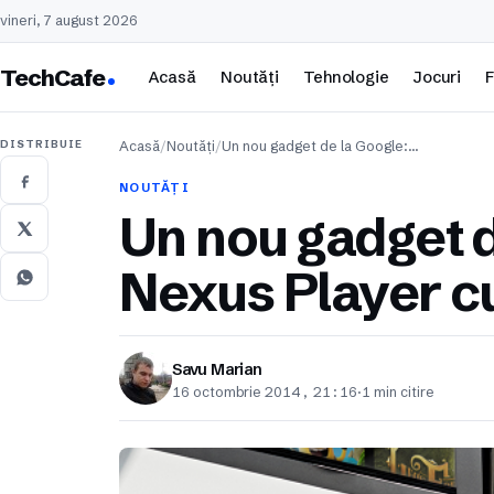
vineri, 7 august 2026
TechCafe
Acasă
Noutăți
Tehnologie
Jocuri
F
DISTRIBUIE
Acasă
/
Noutăți
/
Un nou gadget de la Google:…
NOUTĂȚI
Un nou gadget d
Nexus Player c
Savu Marian
16 octombrie 2014, 21:16
·
1 min citire