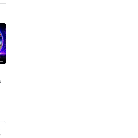
ă
R
i