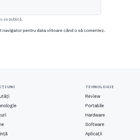
u se publică.
st navigator pentru data viitoare când o să comentez.
CȚIUNI
TEHNOLOGIE
utăți
Review
hnologie
Portabile
uri
Hardware
me
Software
ință
Aplicații