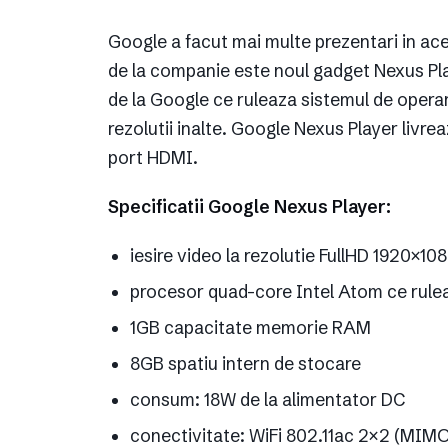
Google a facut mai multe prezentari in a
de la companie este noul gadget Nexus Pla
de la Google ce ruleaza sistemul de operar
rezolutii inalte. Google Nexus Player livre
port HDMI.
Specificatii Google Nexus Player:
iesire video la rezolutie FullHD 1920×108
procesor quad-core Intel Atom ce rulea
1GB capacitate memorie RAM
8GB spatiu intern de stocare
consum: 18W de la alimentator DC
conectivitate: WiFi 802.11ac 2×2 (MIMO