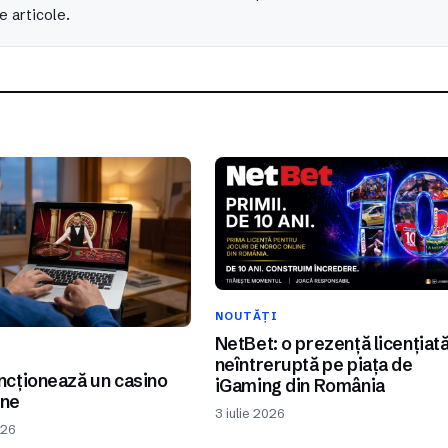
e articole.
NOUTĂȚI
NetBet: o prezență licențiat
I
neîntreruptă pe piața de
cționează un casino
iGaming din România
ine
3 iulie 2026
026