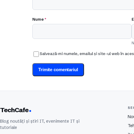
Nume
*
E
N
Salvează-mi numele, emailul și site-ul web în ace
SE
TechCafe
No
Blog noutăți și știri IT, evenimente IT și
Te
tutoriale