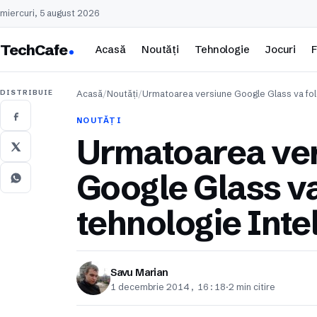
miercuri, 5 august 2026
TechCafe
Acasă
Noutăți
Tehnologie
Jocuri
F
DISTRIBUIE
Acasă
/
Noutăți
/
Urmatoarea versiune Google Glass va fo
NOUTĂȚI
Urmatoarea ve
Google Glass va
tehnologie Inte
Savu Marian
1 decembrie 2014, 16:18
·
2 min citire