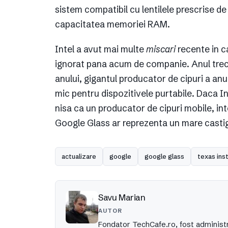
sistem compatibil cu lentilele prescrise d
capacitatea memoriei RAM.
Intel a avut mai multe
miscari
recente in c
ignorat pana acum de companie. Anul trecut l
anului, gigantul producator de cipuri a an
mic pentru dispozitivele purtabile. Daca I
nisa ca un producator de cipuri mobile, int
Google Glass ar reprezenta un mare casti
actualizare
google
google glass
texas ins
Savu Marian
AUTOR
Fondator TechCafe.ro, fost administr