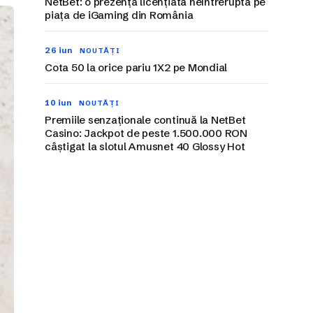
NetBet: o prezență licențiată neîntreruptă pe
piața de iGaming din România
26 iun
NOUTĂȚI
Cota 50 la orice pariu 1X2 pe Mondial
10 iun
NOUTĂȚI
Premiile senzaționale continuă la NetBet
Casino: Jackpot de peste 1.500.000 RON
câștigat la slotul Amusnet 40 Glossy Hot