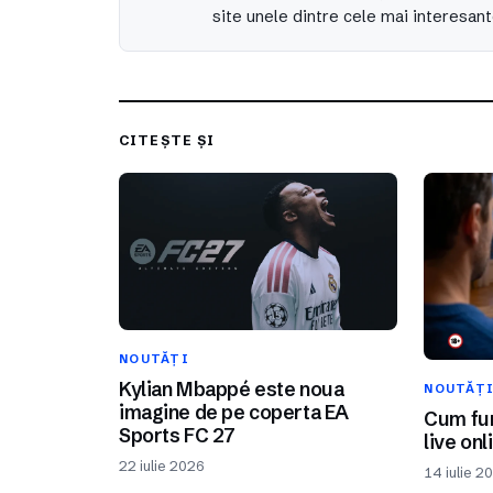
site unele dintre cele mai interesant
CITEȘTE ȘI
NOUTĂȚI
Kylian Mbappé este noua
NOUTĂȚ
imagine de pe coperta EA
Cum fun
Sports FC 27
live onl
22 iulie 2026
14 iulie 2