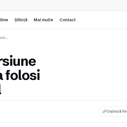
ilme
Știință
Mai multe
Contact
losi…
rsiune
 folosi
l
Copiază li