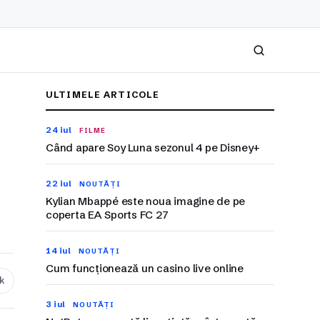
Caută
ULTIMELE ARTICOLE
24 iul
FILME
Când apare Soy Luna sezonul 4 pe Disney+
22 iul
NOUTĂȚI
Kylian Mbappé este noua imagine de pe
coperta EA Sports FC 27
14 iul
NOUTĂȚI
Cum funcționează un casino live online
nk
3 iul
NOUTĂȚI