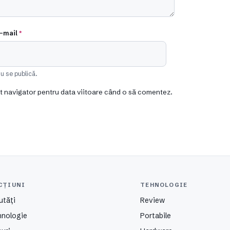
-mail
*
u se publică.
st navigator pentru data viitoare când o să comentez.
CȚIUNI
TEHNOLOGIE
utăți
Review
hnologie
Portabile