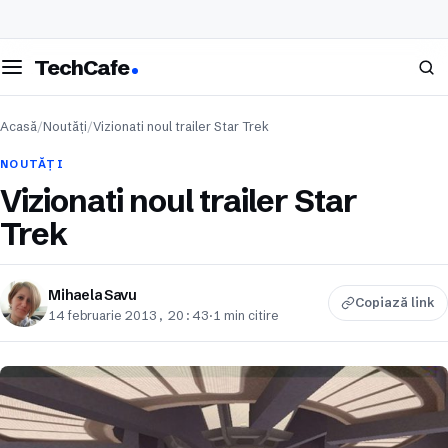
eschide meniul
Caută
TechCafe
Acasă
/
Noutăți
/
Vizionati noul trailer Star Trek
NOUTĂȚI
Vizionati noul trailer Star
Trek
Mihaela Savu
Copiază link
14 februarie 2013, 20:43
·
1 min citire