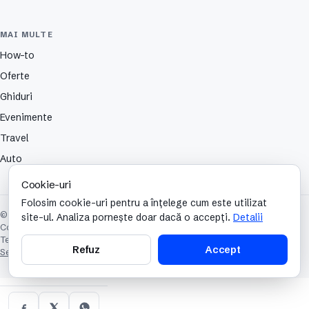
MAI MULTE
How-to
Oferte
Ghiduri
Evenimente
Travel
Auto
Cookie-uri
Folosim cookie-uri pentru a înțelege cum este utilizat
© 2026 TechCafe. Toate drepturile rezervate.
site-ul. Analiza pornește doar dacă o accepți.
Detalii
Contact
Despre
Partenerii nostri
Autori
Publicitate
Cookies
Confidențialitate
Termeni și condiții
Refuz
Accept
Setări cookie-uri