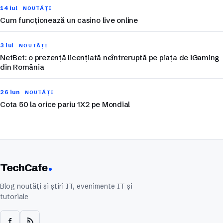
14 iul
NOUTĂȚI
Cum funcționează un casino live online
3 iul
NOUTĂȚI
NetBet: o prezență licențiată neîntreruptă pe piața de iGaming
din România
26 iun
NOUTĂȚI
Cota 50 la orice pariu 1X2 pe Mondial
TechCafe
Blog noutăți și știri IT, evenimente IT și
tutoriale