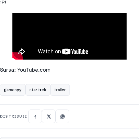
:P!
Sursa: YouTube.com
gamespy
star trek
trailer
DISTRIBUIE