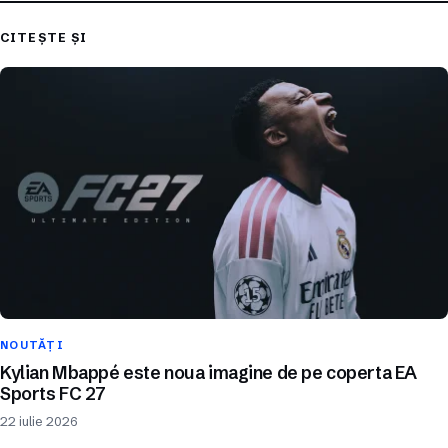
CITEȘTE ȘI
NOUTĂȚI
Kylian Mbappé este noua imagine de pe coperta EA
Sports FC 27
22 iulie 2026