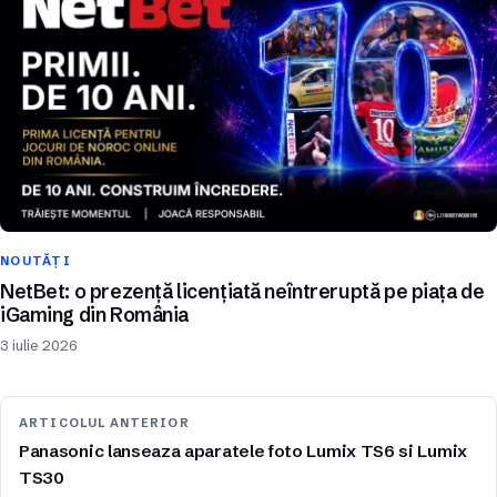
NOUTĂȚI
NetBet: o prezență licențiată neîntreruptă pe piața de
iGaming din România
3 iulie 2026
ARTICOLUL ANTERIOR
Panasonic lanseaza aparatele foto Lumix TS6 si Lumix
TS30