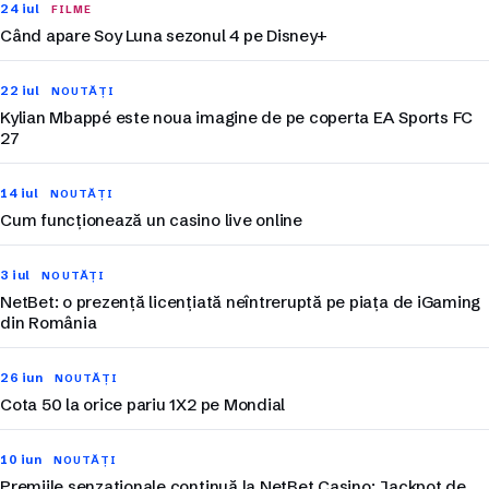
24 iul
FILME
Când apare Soy Luna sezonul 4 pe Disney+
22 iul
NOUTĂȚI
Kylian Mbappé este noua imagine de pe coperta EA Sports FC
27
14 iul
NOUTĂȚI
Cum funcționează un casino live online
3 iul
NOUTĂȚI
NetBet: o prezență licențiată neîntreruptă pe piața de iGaming
din România
26 iun
NOUTĂȚI
Cota 50 la orice pariu 1X2 pe Mondial
10 iun
NOUTĂȚI
Premiile senzaționale continuă la NetBet Casino: Jackpot de