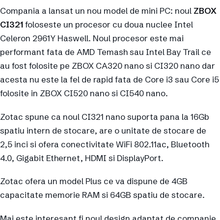
Compania a lansat un nou model de mini PC: noul
ZBOX
CI321
foloseste un procesor cu doua nuclee Intel
Celeron 2961Y Haswell. Noul procesor este mai
performant fata de AMD Temash sau Intel Bay Trail ce
au fost folosite pe ZBOX CA320 nano si CI320 nano dar
acesta nu este la fel de rapid fata de Core i3 sau Core i5
folosite in ZBOX CI520 nano si CI540 nano.
Zotac spune ca noul CI321 nano suporta pana la 16Gb
spatiu intern de stocare, are o unitate de stocare de
2,5 inci si ofera conectivitate WiFi 802.11ac, Bluetooth
4.0, Gigabit Ethernet, HDMI si DisplayPort.
Zotac ofera un model Plus ce va dispune de 4GB
capacitate memorie RAM si 64GB spatiu de stocare.
Mai este interesant fi noul design adaptat de companie,