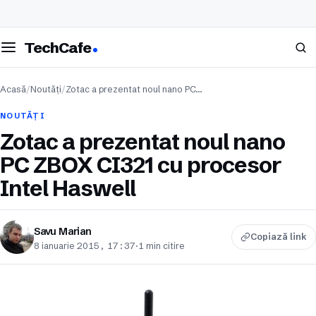
eschide meniul
Caută
TechCafe
Acasă
/
Noutăți
/
Zotac a prezentat noul nano PC…
NOUTĂȚI
Zotac a prezentat noul nano
PC ZBOX CI321 cu procesor
Intel Haswell
Savu Marian
Copiază link
8 ianuarie 2015, 17:37
·
1 min citire