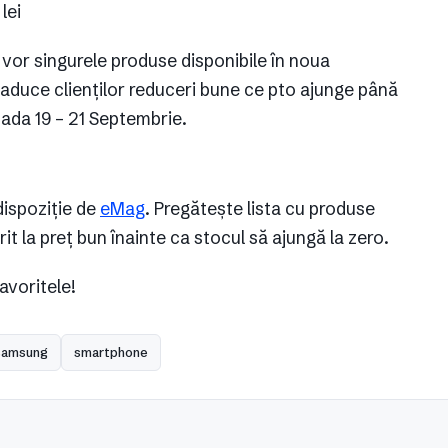
lei
or singurele produse disponibile în noua
aduce clienților reduceri bune ce pto ajunge până
ada 19 – 21 Septembrie.
 dispoziție de
eMag
. Pregătește lista cu produse
it la preț bun înainte ca stocul să ajungă la zero.
avoritele!
samsung
smartphone