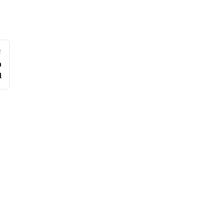
R
n
l