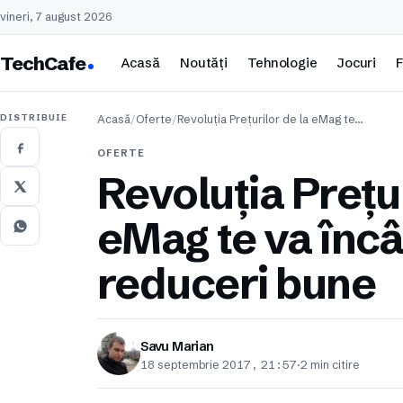
vineri, 7 august 2026
TechCafe
Acasă
Noutăți
Tehnologie
Jocuri
F
DISTRIBUIE
Acasă
/
Oferte
/
Revoluția Prețurilor de la eMag te…
OFERTE
Revoluția Prețur
eMag te va încâ
reduceri bune
Savu Marian
18 septembrie 2017, 21:57
·
2 min citire