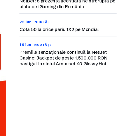
NetBet: o prezență licențiată neîntreruptă pe
piața de iGaming din România
26 iun
NOUTĂȚI
Cota 50 la orice pariu 1X2 pe Mondial
10 iun
NOUTĂȚI
Premiile senzaționale continuă la NetBet
Casino: Jackpot de peste 1.500.000 RON
câștigat la slotul Amusnet 40 Glossy Hot