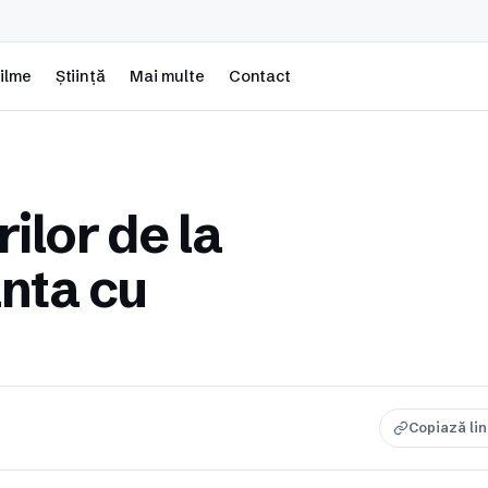
ilme
Știință
Mai multe
Contact
ilor de la
nta cu
Copiază li