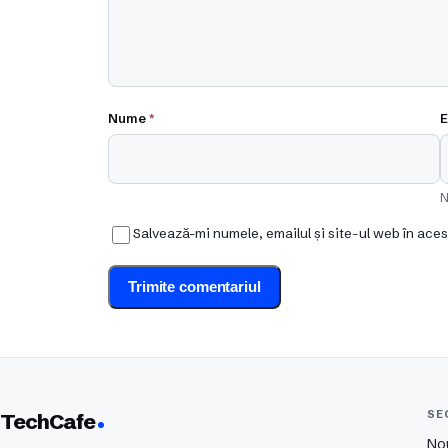
Nume
*
E
N
Salvează-mi numele, emailul și site-ul web în ace
SE
TechCafe
No