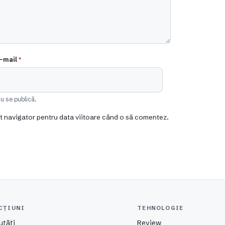
-mail
*
u se publică.
st navigator pentru data viitoare când o să comentez.
CȚIUNI
TEHNOLOGIE
utăți
Review