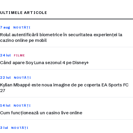
ULTIMELE ARTICOLE
7 aug
NOUTĂȚI
Rolul autentificării biometrice în securitatea experienței la
cazino online pe mobil
24 iul
FILME
Când apare Soy Luna sezonul 4 pe Disney+
22 iul
NOUTĂȚI
Kylian Mbappé este noua imagine de pe coperta EA Sports FC
27
14 iul
NOUTĂȚI
Cum funcționează un casino live online
3 iul
NOUTĂȚI