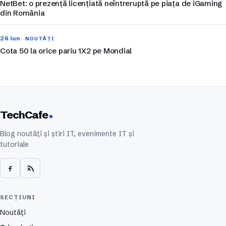
NetBet: o prezență licențiată neîntreruptă pe piața de iGaming
din România
26 iun
NOUTĂȚI
Cota 50 la orice pariu 1X2 pe Mondial
TechCafe
Blog noutăți și știri IT, evenimente IT și
tutoriale
SECȚIUNI
Noutăți