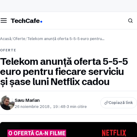
eschide meniul
Caută
TechCafe
Acasă
/
Oferte
/
Telekom anunță oferta 5-5-5 euro pentru…
OFERTE
Telekom anunță oferta 5-5-5
euro pentru fiecare serviciu
și șase luni Netflix cadou
Savu Marian
Copiază link
26 noiembrie 2018, 19:48
·
3 min citire