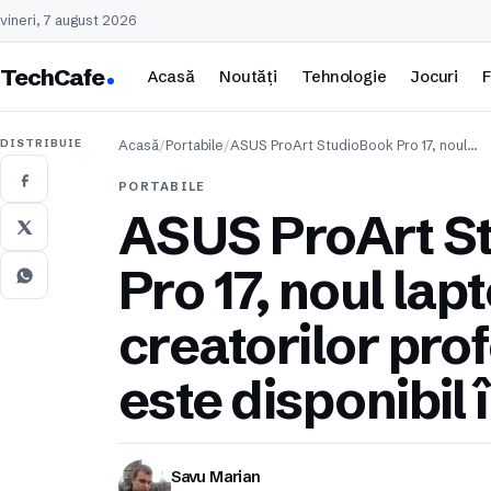
vineri, 7 august 2026
TechCafe
Acasă
Noutăți
Tehnologie
Jocuri
F
DISTRIBUIE
Acasă
/
Portabile
/
ASUS ProArt StudioBook Pro 17, noul…
PORTABILE
ASUS ProArt S
Pro 17, noul lap
creatorilor prof
este disponibil
Savu Marian