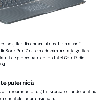
sioniștilor din domeniul creației a ajuns în
ioBook Pro 17 este o adevărată stație grafică
ături de procesoare de top Intel Core i7 din
76M.
rte puternică
a antreprenorilor digitali și creatorilor de conținut
u cerințele lor profesionale.