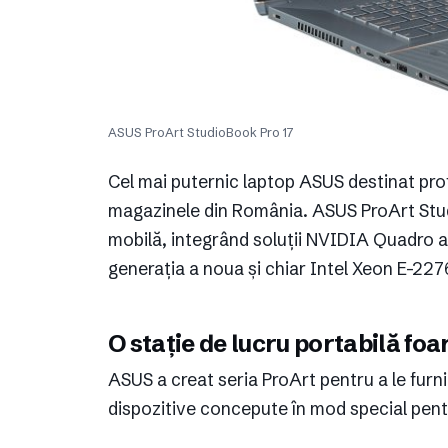
ASUS ProArt StudioBook Pro 17
Cel mai puternic laptop ASUS destinat profe
magazinele din România. ASUS ProArt Stud
mobilă, integrând soluții NVIDIA Quadro al
generația a noua și chiar Intel Xeon E-22
O stație de lucru portabilă foa
ASUS a creat seria ProArt pentru a le furniz
dispozitive concepute în mod special pentr