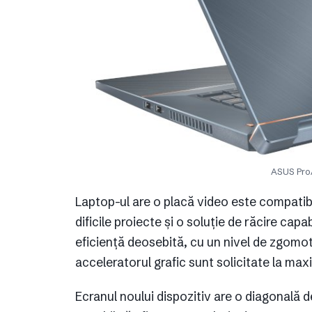
ASUS ProA
Laptop-ul are o placă video este compatibi
dificile proiecte și o soluție de răcire cap
eficiență deosebită, cu un nivel de zgomot
acceleratorul grafic sunt solicitate la ma
Ecranul noului dispozitiv are o diagonală