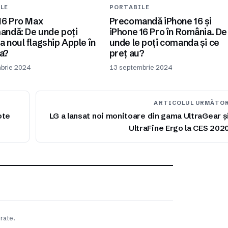
LE
PORTABILE
16 Pro Max
Precomandă iPhone 16 și
andă: De unde poți
iPhone 16 Pro în România. De
 noul flagship Apple în
unde le poți comanda și ce
a?
preț au?
brie 2024
13 septembrie 2024
ARTICOLUL URMĂTO
ote
LG a lansat noi monitoare din gama UltraGear ș
UltraFine Ergo la CES 202
rate.