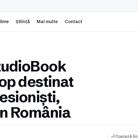
ilme
Știință
Mai multe
Contact
tudioBook
top destinat
esioniști,
 în România
Copiază li