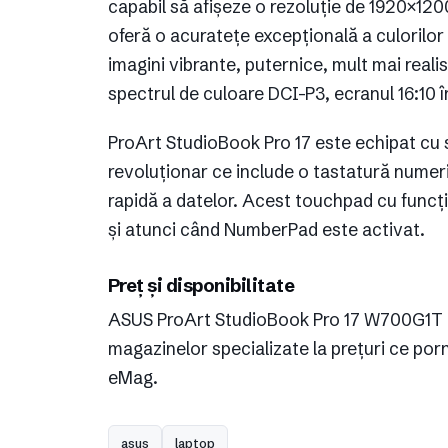
capabil să afișeze o rezoluție de 1920×1200
oferă o acuratețe excepțională a culorilor p
imagini vibrante, puternice, mult mai real
spectrul de culoare DCI-P3, ecranul 16:10 
ProArt StudioBook Pro 17 este echipat cu
revoluționar ce include o tastatură numer
rapidă a datelor. Acest touchpad cu funcți
și atunci când NumberPad este activat.
Preț și disponibilitate
ASUS ProArt StudioBook Pro 17 W700G1T es
magazinelor specializate la prețuri ce pornes
eMag.
asus
laptop