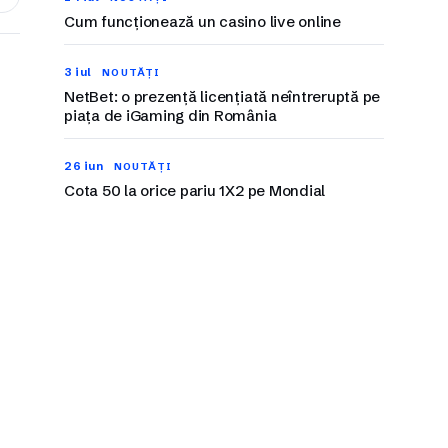
Cum funcționează un casino live online
3 iul
NOUTĂȚI
NetBet: o prezență licențiată neîntreruptă pe
piața de iGaming din România
26 iun
NOUTĂȚI
Cota 50 la orice pariu 1X2 pe Mondial