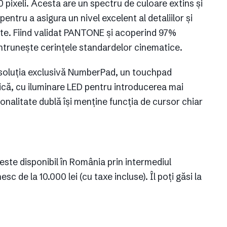
 pixeli. Acesta are un spectru de culoare extins și
entru a asigura un nivel excelent al detaliilor și
iste. Fiind validat PANTONE și acoperind 97%
întrunește cerințele standardelor cinematice.
 soluția exclusivă NumberPad, un touchpad
ică, cu iluminare LED pentru introducerea mai
onalitate dublă își menține funcția de cursor chiar
te disponibil în România prin intermediul
c de la 10.000 lei (cu taxe incluse). Îl poți găsi la