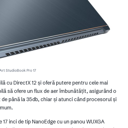
rt StudioBook Pro 17
lă cu DirectX 12 și oferă putere pentru cele mai
abilă să ofere un flux de aer îmbunătățit, asigurând o
 de până la 35db, chiar și atunci când procesorul și
ximum.
 de 17 inci de tip NanoEdge cu un panou WUXGA