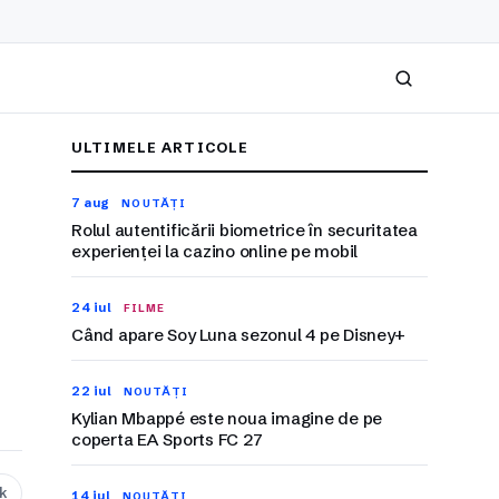
Caută
ULTIMELE ARTICOLE
7 aug
NOUTĂȚI
Rolul autentificării biometrice în securitatea
experienței la cazino online pe mobil
24 iul
FILME
Când apare Soy Luna sezonul 4 pe Disney+
22 iul
NOUTĂȚI
Kylian Mbappé este noua imagine de pe
coperta EA Sports FC 27
nk
14 iul
NOUTĂȚI