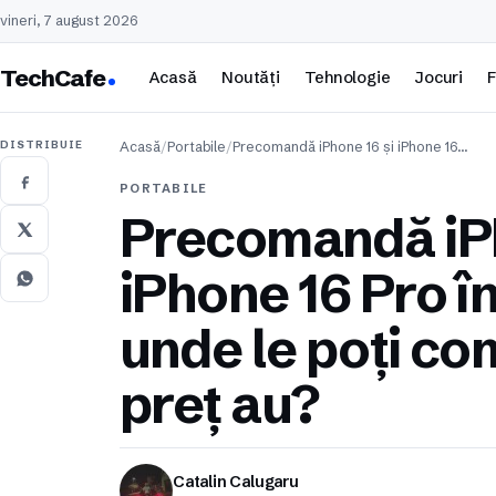
vineri, 7 august 2026
TechCafe
Acasă
Noutăți
Tehnologie
Jocuri
F
DISTRIBUIE
Acasă
/
Portabile
/
Precomandă iPhone 16 și iPhone 16…
PORTABILE
Precomandă iPh
iPhone 16 Pro î
unde le poți co
preț au?
Catalin Calugaru