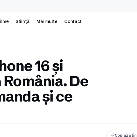
ilme
Știință
Mai multe
Contact
one 16 și
n România. De
manda și ce
Copiază li