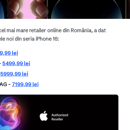
l mai mare retailer online din România, a dat
e noi din seria iPhone 16:
9,99 lei
–
5499,99 lei
–
5999,99 lei
MAG –
7199,99 lei