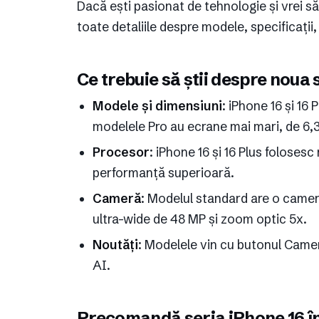
Dacă ești pasionat de tehnologie și vrei să
toate detaliile despre modele, specificații
Ce trebuie să știi despre noua 
Modele și dimensiuni
: iPhone 16 și 16 
modelele Pro au ecrane mai mari, de 6,3 i
Procesor
: iPhone 16 și 16 Plus folosesc
performanță superioară.
Cameră
: Modelul standard are o cameră
ultra-wide de 48 MP și zoom optic 5x.
Noutăți
: Modelele vin cu butonul Camera
AI.
Precomandă seria iPhone 16 