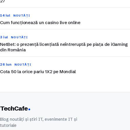
27
14 iul
NOUTĂȚI
Cum funcționează un casino live online
3 iul
NOUTĂȚI
NetBet: o prezență licențiată neîntreruptă pe piața de iGaming
din România
26 iun
NOUTĂȚI
Cota 50 la orice pariu 1X2 pe Mondial
TechCafe
Blog noutăți și știri IT, evenimente IT și
tutoriale