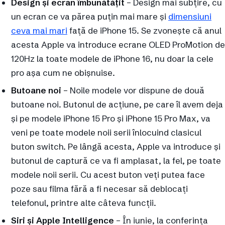
Design și ecran îmbunătățit
– Design mai subțire, cu
un ecran ce va părea puțin mai mare și
dimensiuni
ceva mai mari
față de iPhone 15. Se zvonește că anul
acesta Apple va introduce ecrane OLED ProMotion de
120Hz la toate modele de iPhone 16, nu doar la cele
pro așa cum ne obișnuise.
Butoane noi
– Noile modele vor dispune de două
butoane noi. Butonul de acțiune, pe care îl avem deja
și pe modele iPhone 15 Pro și iPhone 15 Pro Max, va
veni pe toate modele noii serii înlocuind clasicul
buton switch. Pe lângă acesta, Apple va introduce și
butonul de captură ce va fi amplasat, la fel, pe toate
modele noii serii. Cu acest buton veți putea face
poze sau filma fără a fi necesar să deblocați
telefonul, printre alte câteva funcții.
Siri și Apple Intelligence
– În iunie, la conferința