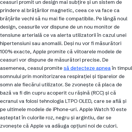
ceasuri promit un design mai subțire și un sistem de
prindere al brățărilor magnetic, ceea ce va face ca
brățările vechi să nu mai fie compatibile. Pe lângă noul
design, ceasurile vor dispune de un nou monitor de
tensiune arterială ce va alerta utilizatorii în cazul unei
hipertensiuni sau anomalii. Deși nu vor fi măsurători
100% exacte, Apple promite că viitoarele modele de
ceasuri vor dispune de măsurători precise. De
asemenea, ceasul promite
să detecteze apnea
în timpul
somnului prin monitorizarea respirației și tiparelor de
somn ale fiecărui utilizator. Se zvonește că placa de
bază va fi din cupru acoperit cu rășină (RCC) și că
ecranul va folosi tehnologia LTPO OLED, care se află și
pe ultimele modele de iPhone-uri. Apple Watch 10 este
așteptat în culorile roz, negru și argintiu, dar se
zvonește că Apple va adăuga opțiuni noi de culori.