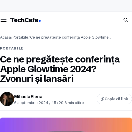
eschide meniul
Caută
TechCafe
Acasă
/
Portabile
/
Ce ne pregătește conferința Apple Glowtime…
PORTABILE
Ce ne pregătește conferința
Apple Glowtime 2024?
Zvonuri și lansări
Mihaela Elena
Copiază link
6 septembrie 2024, 15:29
·
6 min citire