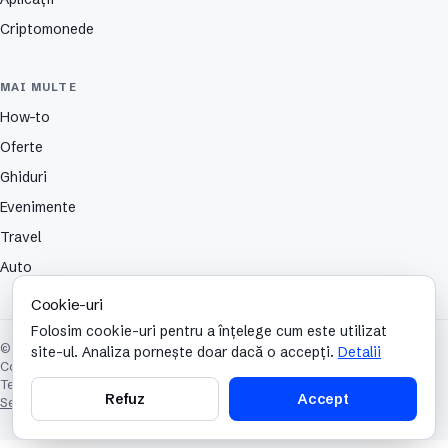
Criptomonede
MAI MULTE
How-to
Oferte
Ghiduri
Evenimente
Travel
Auto
Cookie-uri
Folosim cookie-uri pentru a înțelege cum este utilizat
© 2026 TechCafe. Toate drepturile rezervate.
site-ul. Analiza pornește doar dacă o accepți.
Detalii
Contact
Despre
Partenerii nostri
Autori
Publicitate
Cookies
Confidențialitate
Termeni și condiții
Refuz
Accept
Setări cookie-uri