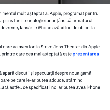
nimentul mult așteptat al Apple, programat pentru
rprins fanii tehnologiei anunțând că următorul
devreme, lansările iPhone având loc de obicei la
ul care va avea loc la Steve Jobs Theater din Apple
 printre care cea mai așteptată este
prezentarea
să apară discuții și speculații despre noua gamă
atoare pe care le-ar putea adduce, stârnind
 Iată astfel, ce specificații noi ar putea avea iPhone