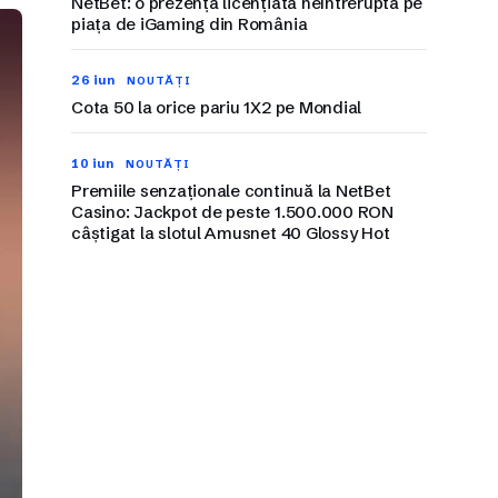
NetBet: o prezență licențiată neîntreruptă pe
piața de iGaming din România
26 iun
NOUTĂȚI
Cota 50 la orice pariu 1X2 pe Mondial
10 iun
NOUTĂȚI
Premiile senzaționale continuă la NetBet
Casino: Jackpot de peste 1.500.000 RON
câștigat la slotul Amusnet 40 Glossy Hot