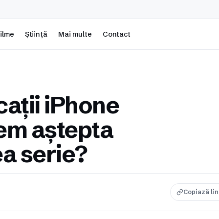
ilme
Știință
Mai multe
Contact
cații iPhone
tem aștepta
a serie?
Copiază li