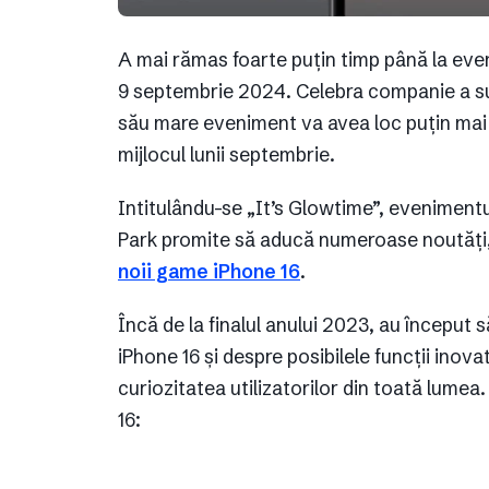
A mai rămas foarte puțin timp până la eve
9 septembrie 2024. Celebra companie a su
său mare eveniment va avea loc puțin mai 
mijlocul lunii septembrie.
Intitulându-se „It’s Glowtime”, eveniment
Park promite să aducă numeroase noutăți,
noii game iPhone 16
.
Încă de la finalul anului 2023, au început 
iPhone 16 și despre posibilele funcții inov
curiozitatea utilizatorilor din toată lumea.
16: