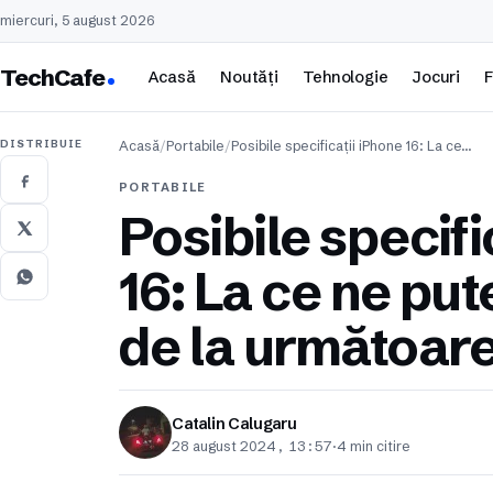
miercuri, 5 august 2026
TechCafe
Acasă
Noutăți
Tehnologie
Jocuri
F
DISTRIBUIE
Acasă
/
Portabile
/
Posibile specificații iPhone 16: La ce…
PORTABILE
Posibile specifi
16: La ce ne pu
de la următoare
Catalin Calugaru
28 august 2024, 13:57
·
4 min citire