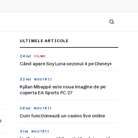
Caută
ULTIMELE ARTICOLE
24 iul
FILME
Când apare Soy Luna sezonul 4 pe Disney+
22 iul
NOUTĂȚI
Kylian Mbappé este noua imagine de pe
coperta EA Sports FC 27
14 iul
NOUTĂȚI
Cum funcționează un casino live online
nk
3 iul
NOUTĂȚI