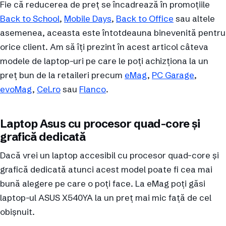
Fie că reducerea de preț se încadrează în promoțiile
Back to School
,
Mobile Days
,
Back to Office
sau altele
asemenea, aceasta este întotdeauna binevenită pentru
orice client. Am să îți prezint în acest articol câteva
modele de laptop-uri pe care le poți achizționa la un
preț bun de la retaileri precum
eMag
,
PC Garage
,
evoMag
,
Cel.ro
sau
Flanco
.
Laptop Asus cu procesor quad-core și
grafică dedicată
Dacă vrei un laptop accesibil cu procesor quad-core și
grafică dedicată atunci acest model poate fi cea mai
bună alegere pe care o poți face. La eMag poți găsi
laptop-ul ASUS X540YA la un preț mai mic față de cel
obișnuit.