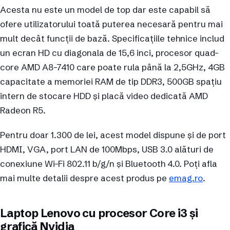
Acesta nu este un model de top dar este capabil să
ofere utilizatorului toată puterea necesară pentru mai
mult decât funcții de bază. Specificațiile tehnice includ
un ecran HD cu diagonala de 15,6 inci, procesor quad-
core AMD A8-7410 care poate rula până la 2,5GHz, 4GB
capacitate a memoriei RAM de tip DDR3, 500GB spațiu
intern de stocare HDD și placă video dedicată AMD
Radeon R5.
Pentru doar 1.300 de lei, acest model dispune și de port
HDMI, VGA, port LAN de 100Mbps, USB 3.0 alături de
conexiune Wi-Fi 802.11 b/g/n și Bluetooth 4.0. Poți afla
mai multe detalii despre acest produs pe
emag.ro
.
Laptop Lenovo cu procesor Core i3 și
grafică Nvidia