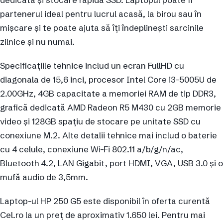
partenerul ideal pentru lucrul acasă, la birou sau în
mișcare și te poate ajuta să îți îndeplinești sarcinile
zilnice și nu numai.
Specificațiile tehnice includ un ecran FullHD cu
diagonala de 15,6 inci, procesor Intel Core i3-5005U de
2.00GHz, 4GB capacitate a memoriei RAM de tip DDR3,
grafică dedicată AMD Radeon R5 M430 cu 2GB memorie
video și 128GB spațiu de stocare pe unitate SSD cu
conexiune M.2. Alte detalii tehnice mai includ o baterie
cu 4 celule, conexiune Wi-Fi 802.11 a/b/g/n/ac,
Bluetooth 4.2, LAN Gigabit, port HDMI, VGA, USB 3.0 și o
mufă audio de 3,5mm.
Laptop-ul HP 250 G5 este disponibil în oferta curentă
Cel.ro la un preț de aproximativ 1.650 lei. Pentru mai