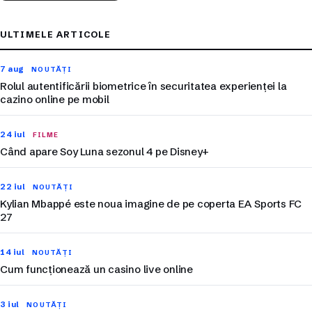
ULTIMELE ARTICOLE
7 aug
NOUTĂȚI
Rolul autentificării biometrice în securitatea experienței la
cazino online pe mobil
24 iul
FILME
Când apare Soy Luna sezonul 4 pe Disney+
22 iul
NOUTĂȚI
Kylian Mbappé este noua imagine de pe coperta EA Sports FC
27
14 iul
NOUTĂȚI
Cum funcționează un casino live online
3 iul
NOUTĂȚI