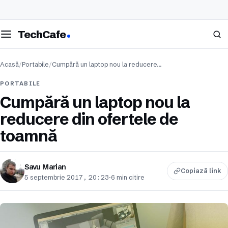
eschide meniul
Caută
TechCafe
Acasă
/
Portabile
/
Cumpără un laptop nou la reducere…
PORTABILE
Cumpără un laptop nou la
reducere din ofertele de
toamnă
Savu Marian
Copiază link
5 septembrie 2017, 20:23
·
6 min citire