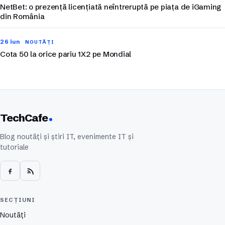
NetBet: o prezență licențiată neîntreruptă pe piața de iGaming
din România
26 iun
NOUTĂȚI
Cota 50 la orice pariu 1X2 pe Mondial
TechCafe
Blog noutăți și știri IT, evenimente IT și
tutoriale
SECȚIUNI
Noutăți