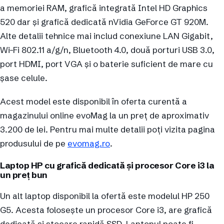
a memoriei RAM, grafică integrată Intel HD Graphics
520 dar și grafică dedicată nVidia GeForce GT 920M.
Alte detalii tehnice mai includ conexiune LAN Gigabit,
Wi-Fi 802.11 a/g/n, Bluetooth 4.0, două porturi USB 3.0,
port HDMI, port VGA și o baterie suficient de mare cu
șase celule.
Acest model este disponibil în oferta curentă a
magazinului online evoMag la un preț de aproximativ
3.200 de lei. Pentru mai multe detalii poți vizita pagina
produsului de pe
evomag.ro
.
Laptop HP cu grafică dedicată și procesor Core i3 la
un preț bun
Un alt laptop disponibil la ofertă este modelul HP 250
G5. Acesta folosește un procesor Core i3, are grafică
dedicată și stocare rapidă SSD. Laptopul poate fi