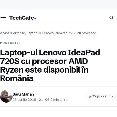
eschide meniul
Caută
TechCafe
Acasă
/
Portabile
/
Laptop-ul Lenovo IdeaPad 720S cu procesor…
PORTABILE
Laptop-ul Lenovo IdeaPad
720S cu procesor AMD
Ryzen este disponibil în
România
Savu Marian
Copiază link
23 aprilie 2018, 21:06
·
2 min citire