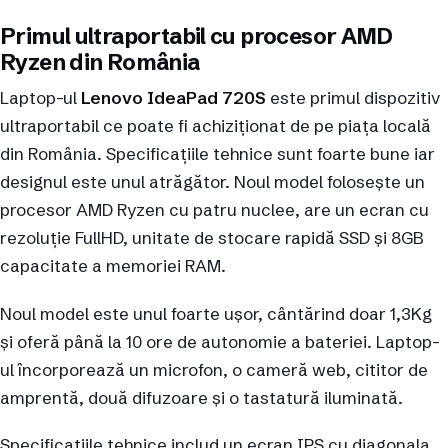
Primul ultraportabil cu procesor AMD
Ryzen din România
Laptop-ul
Lenovo IdeaPad 720S
este primul dispozitiv
ultraportabil ce poate fi achiziționat de pe piața locală
din România. Specificațiile tehnice sunt foarte bune iar
designul este unul atrăgător. Noul model folosește un
procesor AMD Ryzen cu patru nuclee, are un ecran cu
rezoluție FullHD, unitate de stocare rapidă SSD și 8GB
capacitate a memoriei RAM.
Noul model este unul foarte ușor, cântărind doar 1,3Kg
și oferă până la 10 ore de autonomie a bateriei. Laptop-
ul încorporează un microfon, o cameră web, cititor de
amprentă, două difuzoare și o tastatură iluminată.
Specificațiile tehnice includ un ecran IPS cu diagonala