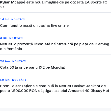
Kylian Mbappé este noua imagine de pe coperta EA Sports FC
27
14 iul
NOUTĂȚI
Cum funcționează un casino live online
3 iul
NOUTĂȚI
NetBet: o prezență licențiată neîntreruptă pe piața de iGaming
din România
26 iun
NOUTĂȚI
Cota 50 la orice pariu 1X2 pe Mondial
10 iun
NOUTĂȚI
Premiile senzaționale continuă la NetBet Casino: Jackpot de
peste 1.500.000 RON câștigat la slotul Amusnet 40 Glossy Hot