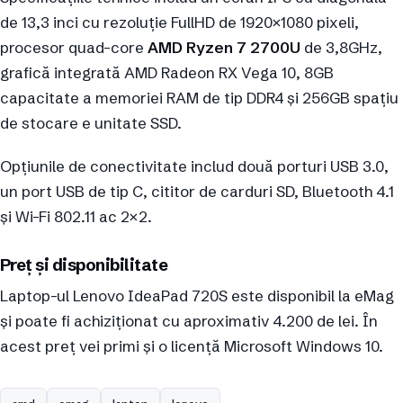
de 13,3 inci cu rezoluție FullHD de 1920×1080 pixeli,
procesor quad-core
AMD Ryzen 7 2700U
de 3,8GHz,
grafică integrată AMD Radeon RX Vega 10, 8GB
capacitate a memoriei RAM de tip DDR4 și 256GB spațiu
de stocare e unitate SSD.
Opțiunile de conectivitate includ două porturi USB 3.0,
un port USB de tip C, cititor de carduri SD, Bluetooth 4.1
și Wi-Fi 802.11 ac 2×2.
Preț și disponibilitate
Laptop-ul Lenovo IdeaPad 720S este disponibil la eMag
și poate fi achiziționat cu aproximativ 4.200 de lei. În
acest preț vei primi și o licență Microsoft Windows 10.