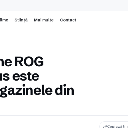
ilme
Știință
Mai multe
Contact
ne ROG
us este
agazinele din
Copiază li