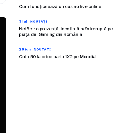
Cum funcționează un casino live online
3 iul
NOUTĂȚI
NetBet: o prezență licențiată neîntreruptă pe
piața de iGaming din România
26 iun
NOUTĂȚI
Cota 50 la orice pariu 1X2 pe Mondial