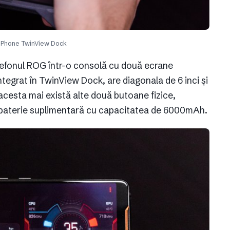
Phone TwinView Dock
efonul ROG într-o consolă cu două ecrane
ntegrat în TwinView Dock, are diagonala de 6 inci și
 acesta mai există alte două butoane fizice,
 baterie suplimentară cu capacitatea de 6000mAh.