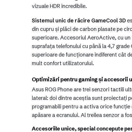
vizuale HDR incredibile.
Sistemul unic de răcire GameCool 3D
es
din cupru și plăci de carbon plasate pe cir
superioare. Accesoriul AeroActive, cu un 
suprafața telefonului cu până la 4,7 grade 
superioare de funcționare indiferent cât de
mult confort utilizatorului.
Optimizări pentru gaming și accesorii un
Asus ROG Phone are trei senzori tactili ult
lateral: doi dintre aceștia sunt proiectați 
programabili pentru a activa orice funcție
apăsare a ecranului. Al treilea senzor a fos
Accesoriile unice, special concepute p