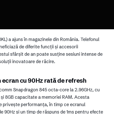
) a ajuns în magazinele din România. Telefonul
eficiază de diferite funcții și accesorii
estui sfârșit de an poate susține sesiuni intense de
oluții inovatoare de răcire.
un ecran cu 90Hz rată de refresh
alcomm Snapdragon 845 octa-core la 2.96GHz, cu
 și 8GB capacitate a memoriei RAM. Acesta
 privește performanța, în timp ce ecranul
de 90Hz și un timp de răspuns de 1ms pentru efecte