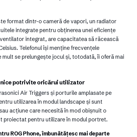
te format dintr-o cameră de vapori, un radiator
cuitele integrate pentru obținerea unei eficiențe
ventilator integrat, are capacitatea să răcească
Celsius. Telefonul își menține frecvențele
 mult se prelungește jocul și, totodată, îi oferă mai
ice potrivite oricărui utilizator
rasonici Air Triggers și porturile amplasate pe
pentru utilizarea în modul landscape și sunt
 sau acțiune care necesită în mod obișnuit o
t proiectat pentru utilizare în modul portret.
entru ROG Phone, îmbunătățesc mai departe