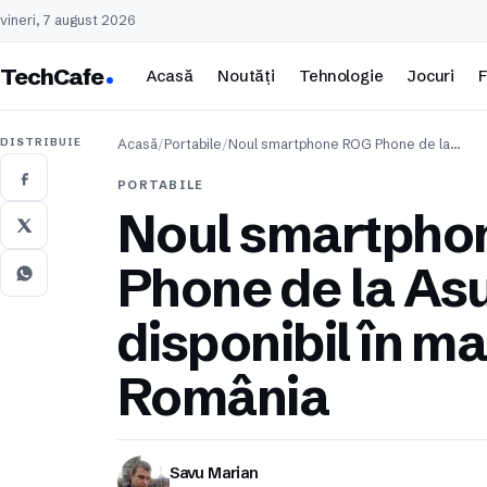
vineri, 7 august 2026
TechCafe
Acasă
Noutăți
Tehnologie
Jocuri
F
DISTRIBUIE
Acasă
/
Portabile
/
Noul smartphone ROG Phone de la…
PORTABILE
Noul smartpho
Phone de la As
disponibil în m
România
Savu Marian