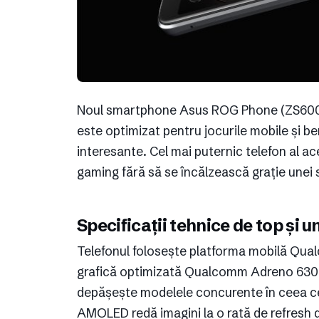
Noul smartphone Asus ROG Phone (ZS600KL
este optimizat pentru jocurile mobile și ben
interesante. Cel mai puternic telefon al ac
gaming fără să se încălzească grație unei s
Specificații tehnice de top și 
Telefonul folosește platforma mobilă Qu
grafică optimizată Qualcomm Adreno 630
depășește modelele concurente în ceea ce
AMOLED redă imagini la o rată de refresh 