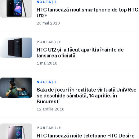
NOUTĂȚI
HTC lansează noul smartphone de top HTC
U12+
23 mai 2018
PORTABILE
HTC U12 și-a făcut apariția înainte de
lansarea oficială
1 mai 2018
NOUTĂȚI
Sala de jocuri în realitate virtuală UniVRse
se deschide sâmbătă, 14 aprilie, în
București
12 aprilie 2018
PORTABILE
HTC lansează noile telefoane HTC Desire