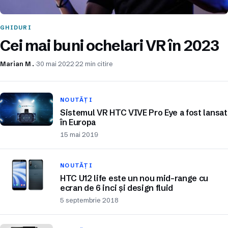
GHIDURI
Cei mai buni ochelari VR în 2023
Marian M.
30 mai 2022
22 min citire
NOUTĂȚI
Sistemul VR HTC VIVE Pro Eye a fost lansat
în Europa
15 mai 2019
NOUTĂȚI
HTC U12 life este un nou mid-range cu
ecran de 6 inci și design fluid
5 septembrie 2018