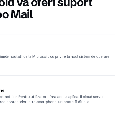
id va oferi suport
oo Mail
imele noutati de la Microsoft cu privire la noul sistem de operare
ane
ntactelor. Pentru utilizatorii fara acces aplicatii cloud server
rea contactelor intre smartphone-uri poate fi dificila…