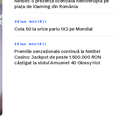
NetBet: o prezență licențiată neîntreruptă pe
piața de iGaming din România
26 iun
NOUTĂȚI
Cota 50 la orice pariu 1X2 pe Mondial
10 iun
NOUTĂȚI
Premiile senzaționale continuă la NetBet
Casino: Jackpot de peste 1.500.000 RON
câștigat la slotul Amusnet 40 Glossy Hot