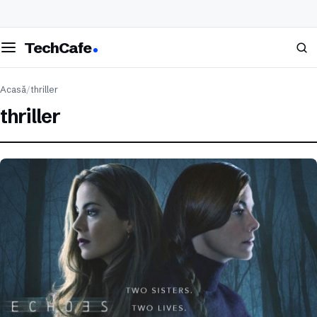
eschide meniul
Caută
TechCafe
Acasă
/
thriller
thriller