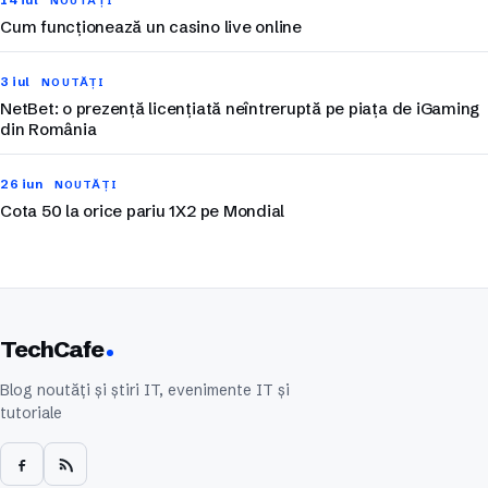
NOUTĂȚI
Cum funcționează un casino live online
3 iul
NOUTĂȚI
NetBet: o prezență licențiată neîntreruptă pe piața de iGaming
din România
26 iun
NOUTĂȚI
Cota 50 la orice pariu 1X2 pe Mondial
TechCafe
Blog noutăți și știri IT, evenimente IT și
tutoriale