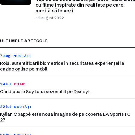
cu filme inspirate din realitate pe care
merită să le vezi
12 august 2022
ULTIMELE ARTICOLE
7 aug
NOUTĂȚI
Rolul autentificării biometrice în securitatea experienței la
cazino online pe mobil
24 iul
FILME
Când apare Soy Luna sezonul 4 pe Disney+
22 iul
NOUTĂȚI
Kylian Mbappé este noua imagine de pe coperta EA Sports FC
27
14 iul