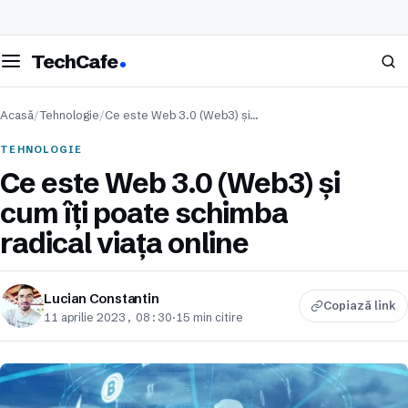
eschide meniul
Caută
TechCafe
Acasă
/
Tehnologie
/
Ce este Web 3.0 (Web3) și…
TEHNOLOGIE
Ce este Web 3.0 (Web3) și
cum îți poate schimba
radical viața online
Lucian Constantin
Copiază link
11 aprilie 2023, 08:30
·
15 min citire