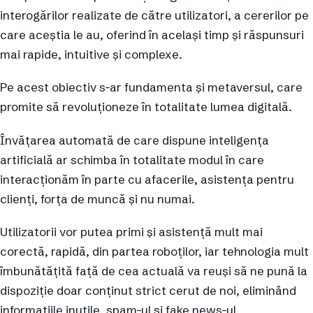
interogărilor realizate de către utilizatori, a cererilor pe
care aceștia le au, oferind în același timp și răspunsuri
mai rapide, intuitive și complexe.
Pe acest obiectiv s-ar fundamenta și metaversul, care
promite să revoluționeze în totalitate lumea digitală.
Învățarea automată de care dispune inteligența
artificială ar schimba în totalitate modul în care
interacționăm în parte cu afacerile, asistența pentru
clienți, forța de muncă și nu numai.
Utilizatorii vor putea primi și asistență mult mai
corectă, rapidă, din partea roboților, iar tehnologia mult
îmbunătățită față de cea actuală va reuși să ne pună la
dispoziție doar conținut strict cerut de noi, eliminând
informațiile inutile, spam-ul și fake news-ul.