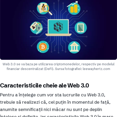
Web 3.0 se va baza pe utilizarea criptomonedelor, respectiv pe modelul
financiar descentralizat (DeFi). Sursa fotografiei: leewayhertz.com
Caracteristicile cheie ale Web 3.0
Pentru a înțelege cum vor sta lucrurile cu Web 3.0,
trebuie să realizezi că, cel puțin în momentul de față,
anumite semnificații nici măcar nu sunt pe deplin
înțelese și definite, iar caracteristicile Web 3.0 în mare