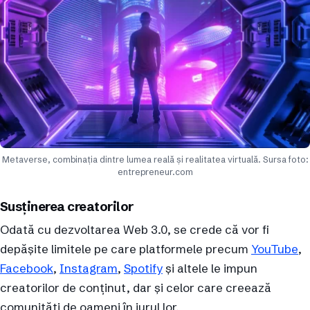
Metaverse, combinația dintre lumea reală și realitatea virtuală. Sursa foto:
entrepreneur.com
Susținerea creatorilor
Odată cu dezvoltarea Web 3.0, se crede că vor fi
depășite limitele pe care platformele precum
YouTube
,
Facebook
,
Instagram
,
Spotify
și altele le impun
creatorilor de conținut, dar și celor care creează
comunități de oameni în jurul lor.