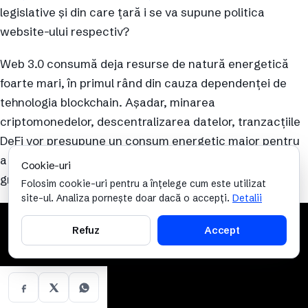
legislative și din care țară i se va supune politica
website-ului respectiv?
Web 3.0 consumă deja resurse de natură energetică
foarte mari, în primul rând din cauza dependenței de
tehnologia blockchain. Așadar, minarea
criptomonedelor, descentralizarea datelor, tranzacțiile
DeFi vor presupune un consum energetic major pentru
a fi susținute, și deja ne aflăm într-o criză energetică
Cookie-uri
greu de gestionat.
Folosim cookie-uri pentru a înțelege cum este utilizat
site-ul. Analiza pornește doar dacă o accepți.
Detalii
Refuz
Accept