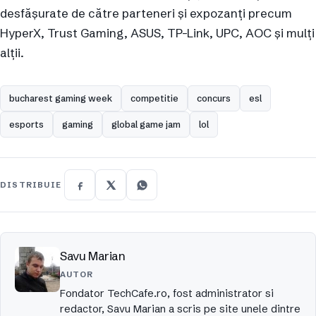
desfășurate de către parteneri și expozanți precum
HyperX, Trust Gaming, ASUS, TP-Link, UPC, AOC și mulți
alții.
bucharest gaming week
competitie
concurs
esl
esports
gaming
global game jam
lol
DISTRIBUIE
Savu Marian
AUTOR
Fondator TechCafe.ro, fost administrator si
redactor, Savu Marian a scris pe site unele dintre