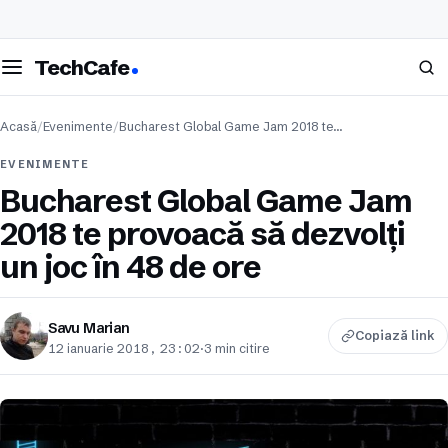
eschide meniul
Caută
TechCafe
Acasă
/
Evenimente
/
Bucharest Global Game Jam 2018 te…
EVENIMENTE
Bucharest Global Game Jam
2018 te provoacă să dezvolți
un joc în 48 de ore
Savu Marian
Copiază link
12 ianuarie 2018, 23:02
·
3 min citire