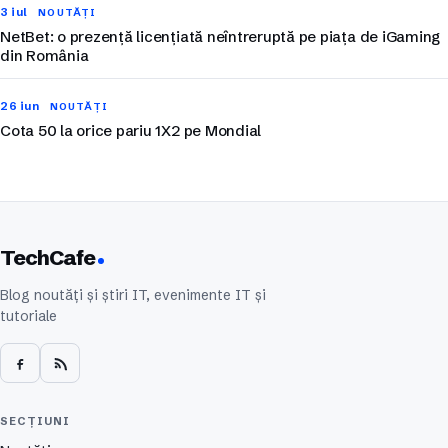
3 iul
NOUTĂȚI
NetBet: o prezență licențiată neîntreruptă pe piața de iGaming
din România
26 iun
NOUTĂȚI
Cota 50 la orice pariu 1X2 pe Mondial
TechCafe
Blog noutăți și știri IT, evenimente IT și
tutoriale
SECȚIUNI