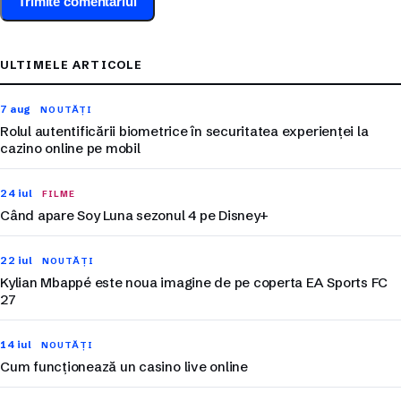
ULTIMELE ARTICOLE
7 aug
NOUTĂȚI
Rolul autentificării biometrice în securitatea experienței la
cazino online pe mobil
24 iul
FILME
Când apare Soy Luna sezonul 4 pe Disney+
22 iul
NOUTĂȚI
Kylian Mbappé este noua imagine de pe coperta EA Sports FC
27
14 iul
NOUTĂȚI
Cum funcționează un casino live online