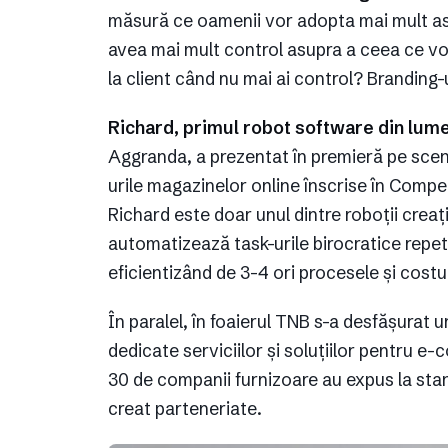
măsură ce oamenii vor adopta mai mult asis
avea mai mult control asupra a ceea ce vor
la client când nu mai ai control? Branding-u
Richard, primul robot software din lume
Aggranda, a prezentat în premieră pe scen
urile magazinelor online înscrise în Compet
Richard este doar unul dintre roboții creaț
automatizează task-urile birocratice repet
eficientizând de 3-4 ori procesele și costur
În paralel, în foaierul TNB s-a desfășurat u
dedicate serviciilor și soluțiilor pentru 
30 de companii furnizoare au expus la stand
creat parteneriate.