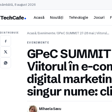
sâmbătă, 8 august 2026
TechCafe
Acasă
Noutăți
Tehnologie
Jocuri
F
DISTRIBUIE
Acasă
/
Evenimente
/
GPeC SUMMIT 27-28 mai | Viitorul…
EVENIMENTE
GPeC SUMMIT 2
Viitorul în e-c
digital marketi
singur nume: cli
Mihaela Savu