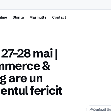
ilme
Știință
Mai multe
Contact
7-28 mai |
ommerce &
ng are un
entul fericit
Copiază li