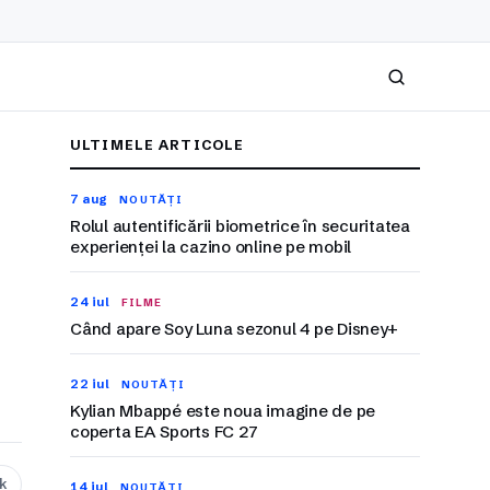
Caută
ULTIMELE ARTICOLE
7 aug
NOUTĂȚI
Rolul autentificării biometrice în securitatea
experienței la cazino online pe mobil
24 iul
FILME
Când apare Soy Luna sezonul 4 pe Disney+
22 iul
NOUTĂȚI
Kylian Mbappé este noua imagine de pe
coperta EA Sports FC 27
nk
14 iul
NOUTĂȚI