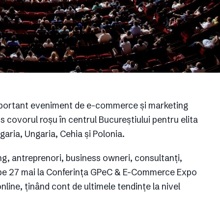
mportant eveniment de e-commerce și marketing
ns covorul roșu în centrul Bucureștiului pentru elita
garia, Ungaria, Cehia și Polonia.
ing, antreprenori, business owneri, consultanți,
nit pe 27 mai la Conferința GPeC & E-Commerce Expo
line, ținând cont de ultimele tendințe la nivel