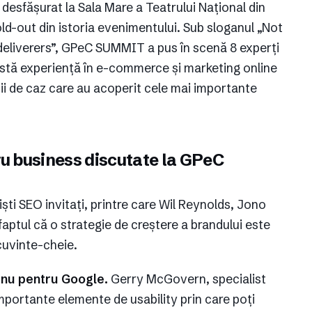
 desfășurat la Sala Mare a Teatrului Național din
old-out din istoria evenimentului. Sub sloganul „Not
deliverers”, GPeC SUMMIT a pus în scenă 8 experți
vastă experiență în e-commerce și marketing online
ii de caz care au acoperit cele mai importante
ru business discutate la GPeC
iști SEO invitați, printre care Wil Reynolds, Jono
ptul că o strategie de creștere a brandului este
 cuvinte-cheie.
, nu pentru Google.
Gerry McGovern, specialist
mportante elemente de usability prin care poți