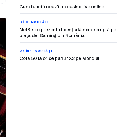
Cum funcționează un casino live online
3 iul
NOUTĂȚI
NetBet: o prezență licențiată neîntreruptă pe
piața de iGaming din România
26 iun
NOUTĂȚI
Cota 50 la orice pariu 1X2 pe Mondial