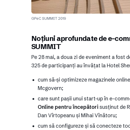
GPeC SUMMIT 2019
Noțiuni aprofundate de e-com
SUMMIT
Pe 28 mai, a doua zi de eveniment a fost de
325 de participanți au învățat la Hotel She
cum să-și optimizeze magazinele online
Mcgovern;
care sunt pașii unui start-up în e-comm
Online pentru începători
susținut de R
Dan Vîrtopeanu și Mihai Vînătoru;
cum să configureze și să conecteze too