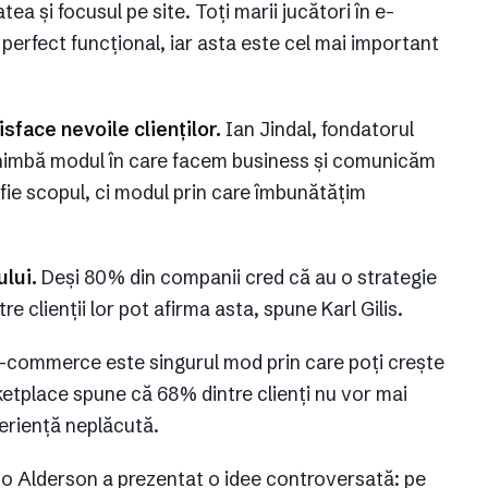
ea și focusul pe site. Toți marii jucători în e-
perfect funcțional, iar asta este cel mai important
sface nevoile clienților.
Ian Jindal, fondatorul
chimbă modul în care facem business și comunicăm
ă fie scopul, ci modul prin care îmbunătățim
ului.
Deși 80% din companii cred că au o strategie
e clienții lor pot afirma asta, spune Karl Gilis.
-commerce este singurul mod prin care poți crește
ketplace spune că 68% dintre clienți nu vor mai
eriență neplăcută.
o Alderson a prezentat o idee controversată: pe