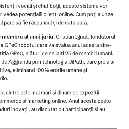
tenții vocali și chat boții, aceste sisteme vor
 vedea potențialii clienți online. Cum poți ajunge
l pare să fie răspunsul și de data asta.
 membru al unui juriu.
Cristian Ignat, fondatorul
a GPeC robotul care va evalua anul acesta site-
iția GPeC, alături de ceilalți 25 de membri umani.
i de Aggranda prin tehnologia UiPath, care preia și
itive, eliminând 100% erorile umane și
ile.
na dintre cele mai mari și dinamice expoziții
e-commerce și marketing online. Anul acesta peste
uri inovații, au discutat cu participanții și au