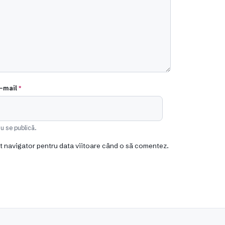
-mail
*
u se publică.
st navigator pentru data viitoare când o să comentez.