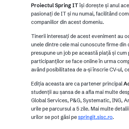
Proiectul Spring IT
își dorește și anul ac
pasionați de IT și nu numai, facilitând com
companiilor din acest domeniu.
Tinerii interesați de acest eveniment au o
unele dintre cele mai cunoscute firme din 
presupune un job pe această piață și cum p
participanților se face online în urma comp
având posibilitatea de a-și înscrie CV-ul, ce
Ediția aceasta are ca partener principal
A
studenții au șansa de a afla mai multe de
Global Services, P&G, Systematic, ING, A
urile pe parcursul a 5 zile. Mai multe deta
urilor se pot găsi pe
springit.sisc.ro
.