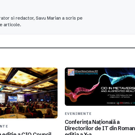
ator si redactor, Savu Marian a scris pe
e articole.
EVENIMENTE
Conferința Națională a
ENTE
Directorilor de IT din Roman
ediția a X-a
 ediție a CIO Council