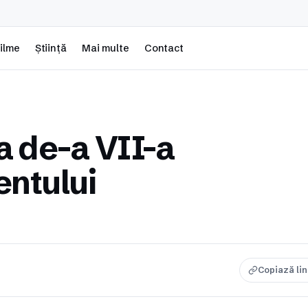
ilme
Știință
Mai multe
Contact
a de-a VII-a
entului
Copiază li