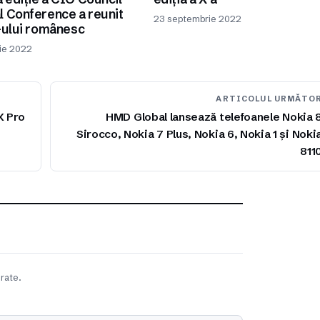
l Conference a reunit
23 septembrie 2022
T-ului românesc
ie 2022
ARTICOLUL URMĂTO
X Pro
HMD Global lansează telefoanele Nokia 
Sirocco, Nokia 7 Plus, Nokia 6, Nokia 1 și Noki
811
rate.