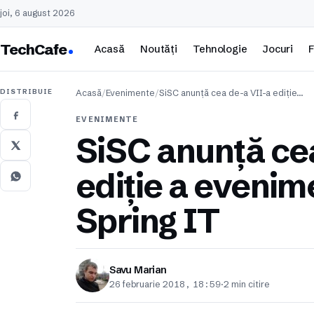
joi, 6 august 2026
TechCafe
Acasă
Noutăți
Tehnologie
Jocuri
F
DISTRIBUIE
Acasă
/
Evenimente
/
SiSC anunță cea de-a VII-a ediție…
EVENIMENTE
SiSC anunță ce
ediție a evenim
Spring IT
Savu Marian
26 februarie 2018, 18:59
·
2 min citire