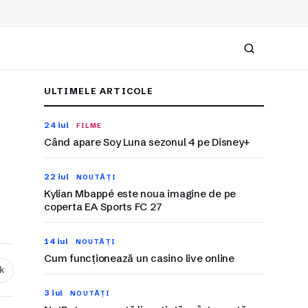
Caută
ULTIMELE ARTICOLE
24 iul
FILME
Când apare Soy Luna sezonul 4 pe Disney+
22 iul
NOUTĂȚI
Kylian Mbappé este noua imagine de pe
coperta EA Sports FC 27
14 iul
NOUTĂȚI
Cum funcționează un casino live online
nk
3 iul
NOUTĂȚI