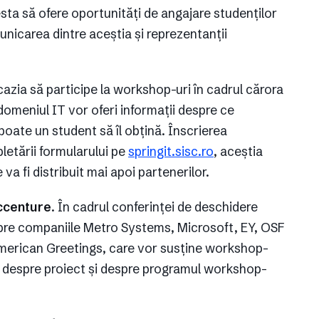
esta să ofere oportunități de angajare studenților
unicarea dintre aceștia și reprezentanții
cazia să participe la workshop-uri în cadrul cărora
domeniul IT vor oferi informații despre ce
oate un student să îl obțină. Înscrierea
letării formularului pe
springit.sisc.ro
, aceștia
 va fi distribuit mai apoi partenerilor.
ccenture
. În cadrul conferinței de deschidere
spre companiile Metro Systems, Microsoft, EY, OSF
merican Greetings, care vor susține workshop-
lii despre proiect și despre programul workshop-