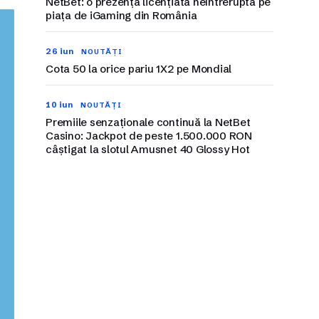
NetBet: o prezență licențiată neîntreruptă pe
piața de iGaming din România
26 iun
NOUTĂȚI
Cota 50 la orice pariu 1X2 pe Mondial
10 iun
NOUTĂȚI
Premiile senzaționale continuă la NetBet
Casino: Jackpot de peste 1.500.000 RON
câștigat la slotul Amusnet 40 Glossy Hot