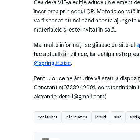
Cea de-a VII-a ediție aduce un element de
înscrierea prin codul QR. Metoda constă în
va fi scanat atunci când acesta ajunge la
materialele și este invitat în sală.
Mai multe informații se găsesc pe site-ul
s
fac actualizări zilnice, iar echipa este pre
@spring.it.sisc
.
Pentru orice nelămurire vă stau la dispoziț
Constantin(0733242001, constantindoini
alexanderdem11@gmail.com).
conferinta
informatica
joburi
sisc
sprin