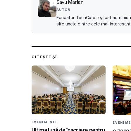
Savu Marian
AUTOR
Fondator TechCafe.ro, fost administr
site unele dintre cele mai interesant
CITEȘTE ȘI
EVENIMENTE
EVENIM
Ultima lună de înscriere pentru
A zecea