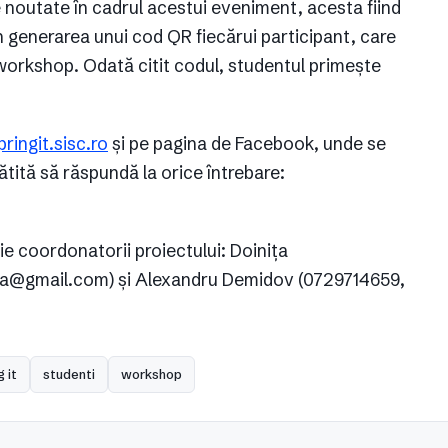
 noutate în cadrul acestui eveniment, acesta fiind
 generarea unui cod QR fiecărui participant, care
 workshop. Odată citit codul, studentul primește
pringit.sisc.ro
și pe pagina de Facebook, unde se
gătită să răspundă la orice întrebare:
ie coordonatorii proiectului: Doinița
ta@gmail.com) și Alexandru Demidov (0729714659,
g it
studenti
workshop