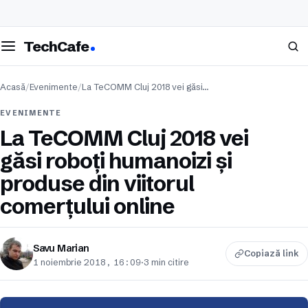
eschide meniul
Caută
TechCafe
Acasă
/
Evenimente
/
La TeCOMM Cluj 2018 vei găsi…
EVENIMENTE
La TeCOMM Cluj 2018 vei
găsi roboți humanoizi și
produse din viitorul
comerțului online
Savu Marian
Copiază link
1 noiembrie 2018, 16:09
·
3 min citire