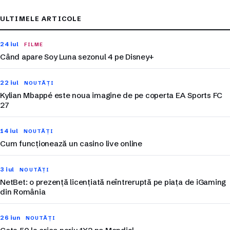
ULTIMELE ARTICOLE
24 iul
FILME
Când apare Soy Luna sezonul 4 pe Disney+
22 iul
NOUTĂȚI
Kylian Mbappé este noua imagine de pe coperta EA Sports FC
27
14 iul
NOUTĂȚI
Cum funcționează un casino live online
3 iul
NOUTĂȚI
NetBet: o prezență licențiată neîntreruptă pe piața de iGaming
din România
26 iun
NOUTĂȚI