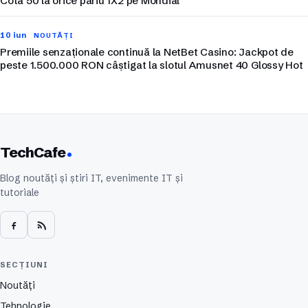
Cota 50 la orice pariu 1X2 pe Mondial
10 iun
NOUTĂȚI
Premiile senzaționale continuă la NetBet Casino: Jackpot de
peste 1.500.000 RON câștigat la slotul Amusnet 40 Glossy Hot
TechCafe
Blog noutăți și știri IT, evenimente IT și
tutoriale
SECȚIUNI
Noutăți
Tehnologie