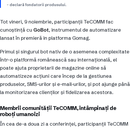
– declară fondatorii produsului.
Tot vineri, 9 noiembrie, participanții TeCOMM fac
cunoștință cu
GoBot
, instrumentul de automatizare
lansat în premieră in platforma Gomag.
Primul și singurul bot nativ de o asemenea complexitate
într-o platformă românească sau internațională, el
poate ajuta proprietarii de magazine online să
automatizeze acțiuni care încep de la gestiunea
produselor, SMS-urilor și e-mail-urilor, și pot ajunge până
la monitorizarea clienților și fidelizarea acestora.
Membrii comunității TeCOMM, întâmpinați de
roboți umanoizi
În cea de-a doua zi a conferinței, participanții TeCOMM