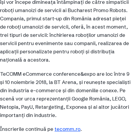
își vor începe dimineața întâmpinați de către simpaticii
roboți umanoizi de servicii ai Bucharest Promo Robots.
Compania, primul start-up din România adresat pieței
de roboți umanoizi de servicii, oferă, în acest moment,
trei tipuri de servicii: închirierea roboților umanoizi de
servicii pentru evenimente sau companii, realizarea de
aplicații personalizate pentru roboți și distribuția
națională a acestora.
TeCOMM eCommerce conference&expo are loc între 9
și 10 noiembrie 2018, la BT Arena, și reunește specialiști
din industria e-commerce și din domeniile conexe. Pe
scenă vor urca reprezentanții Google România, LEGO,
Netopia, PayU, Retargeting, Exponea și ai altor jucători
importanți din industrie.
Înscrierile continuă pe
tecomm.ro
.