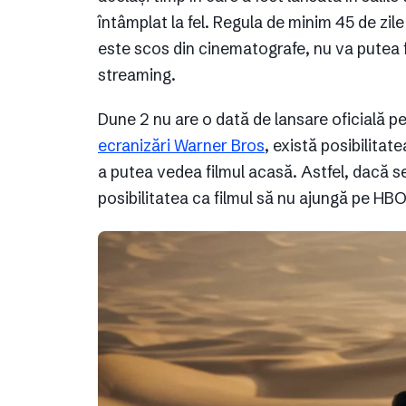
întâmplat la fel. Regula de minim 45 de zile 
este scos din cinematografe, nu va putea f
streaming.
Dune 2 nu are o dată de lansare oficială 
ecranizări Warner Bros
, există posibilitat
a putea vedea filmul acasă. Astfel, dacă se
posibilitatea ca filmul să nu ajungă pe H