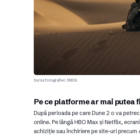
Sursa fotografiei: IMDb
Pe ce platforme ar mai putea f
După perioada pe care Dune 2 o va petrece î
online. Pe lângă HBO Max și Netflix, ecran
achiziție sau închiriere pe site-uri precu