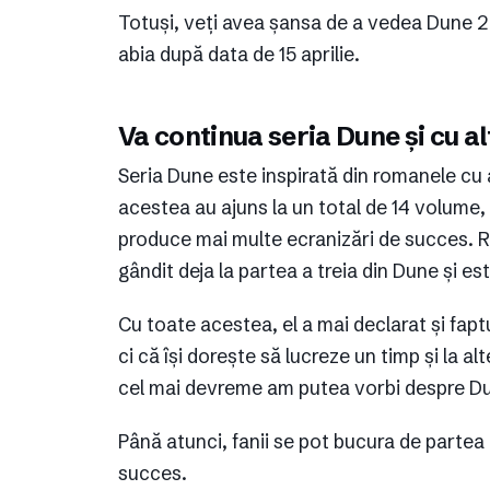
Totuși, veți avea șansa de a vedea Dune 2
abia după data de 15 aprilie.
Va continua seria Dune și cu al
Seria Dune este inspirată din romanele cu
acestea au ajuns la un total de 14 volume, i
produce mai multe ecranizări de succes. Re
gândit deja la partea a treia din Dune și e
Cu toate acestea, el a mai declarat și fapt
ci că își dorește să lucreze un timp și la a
cel mai devreme am putea vorbi despre Du
Până atunci, fanii se pot bucura de partea 
succes.