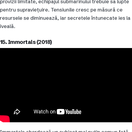
provizii limitate, echipajul submarinului trebuie să lupte
pentru supraviețuire. Tensiunile cresc pe măsură ce
resursele se diminuează, iar secretele întunecate ies la
iveală.
15. Immortals (2018)
Immortals abordează un subiect mai puțin comun față