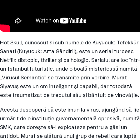
Hot Skull, cunoscut și sub numele de Kuyucuk: Tefekkür
Sanati (Kuyucuk: Arta Gândirii), este un serial turcesc
Netflix distopic, thriller și psihologic. Serialul are loc într-
un Istanbul futuristic, unde o boală misterioasă numită
„Virusul Semantic” se transmite prin vorbire. Murat
Siyavuş este un om inteligent și capabil, dar totodată
este traumatizat de trecutul său și bântuit de vinovăție.
Acesta descoperă că este imun la virus, ajungând să fie
urmărit de o instituție guvernamentală opresivă, numită
SMK, care dorește să-l exploateze pentru a găsi un
antidot. Murat se alătură unui grup de rebeli care luptă