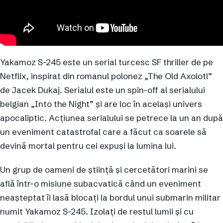
Yakamoz S-245 este un serial turcesc SF thriller de pe
Netflix, inspirat din romanul polonez „The Old Axolotl”
de Jacek Dukaj. Serialul este un spin-off al serialului
belgian „Into the Night” și are loc în același univers
apocaliptic. Acțiunea serialului se petrece la un an după
un eveniment catastrofal care a făcut ca soarele să
devină mortal pentru cei expuși la lumina lui.
Un grup de oameni de știință și cercetători marini se
află într-o misiune subacvatică când un eveniment
neașteptat îi lasă blocați la bordul unui submarin militar
numit Yakamoz S-245. Izolați de restul lumii și cu