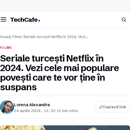
eschide meniul
Caută
TechCafe
Acasă
/
Filme
/
Seriale turcești Netflix în 2024. Vezi…
FILME
Seriale turcești Netflix în
2024. Vezi cele mai populare
povești care te vor ține în
suspans
Lorena Alexandra
Copiază link
24 aprilie 2024, 13:32
·
12 min citire