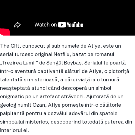
The Gift, cunoscut și sub numele de Atiye, este un
serial turcesc original Netflix, bazat pe romanul
„Trezirea Lumii” de Şengül Boybaş. Serialul te poartă
într-o aventură captivantă alături de Atiye, o pictoriță
talentată și misterioasă, a cărei viață ia o turnură
neașteptată atunci când descoperă un simbol
enigmatic pe un artefact străvechi. Ajutorată de un
geolog numit Ozan, Atiye pornește într-o călătorie
palpitantă pentru a dezvălui adevărul din spatele
simbolului misterios, descoperind totodată puterea din
interiorul ei.