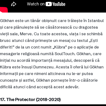
Gökhan este un tânăr obișnuit care trăiește în Istanbul
și care plănuiește să se căsătorească cu dragostea
vieții sale, Merve. Cu toate acestea, viața i se schimbă
brusc atunci când primește un mesaj cu textul „Ești
diferit!” de la un cont numit „Kübra” pe o aplicație de
mesagerie religioasă numită SoulTouch. Gökhan, care
inițial nu acordă importanță mesajului, descoperă că
Kübra este însuși Dumnezeu. Acesta îi oferă lui Gökhan
informații pe care nimeni altcineva nu le-ar putea
cunoaște și astfel, Gökhan pornește într-o călătorie
dificilă atunci când acceptă acest adevăr.
17. The Protector (2018-2020)