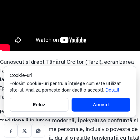
Cunoscut și drept Tânărul Croitor (Terzi), ecranizarea
face parte din cele mai bune seriale turcești Netflix
Cookie-uri
lansate în ultimul timp. Serialul relatează povestea lui
Folosim cookie-uri pentru a înțelege cum este utilizat
İpekyolu, un tânăr croitor talentat care preia afacerea
site-ul. Analiza pornește doar dacă o accepți.
Detalii
familiei sale după moartea bunicului său.
Refuz
Accept
Pe lângă provocările de a conduce o afacere
tradițională în lumea modernă, İpekyolu se confruntă și
cu o serie de probleme personale, inclusiv o poveste de
dragoste complicată, dar și o relație tensionată cu tatăl