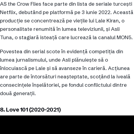
AS the Crow Flies face parte din lista de seriale turcești
Netflix, debutând pe platformă pe 3 iunie 2022. Această
producție se concentrează pe viețile lui Lale Kiran, o
personalitate renumită în lumea televiziunii, și Asli
Tuna, o stagiară isteață care lucrează la canalul MON5.
Povestea din serial scote în evidență competiția din
lumea jurnalismului, unde Asli plănuiește să o
înlocuiască pe Lale și să avanseze în carieră. Acțiunea
are parte de întorsături neașteptate, scoțând la iveală
consecințele înșelătoriei, pe fondul conflictului dintre
două generații.
8. Love 101 (2020-2021)