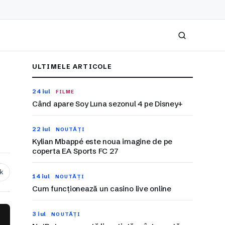
Caută
ULTIMELE ARTICOLE
24 iul
FILME
Când apare Soy Luna sezonul 4 pe Disney+
22 iul
NOUTĂȚI
Kylian Mbappé este noua imagine de pe
coperta EA Sports FC 27
nk
14 iul
NOUTĂȚI
Cum funcționează un casino live online
3 iul
NOUTĂȚI