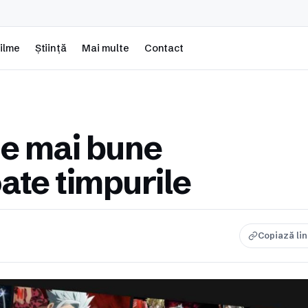
ilme
Știință
Mai multe
Contact
le mai bune
oate timpurile
Copiază li