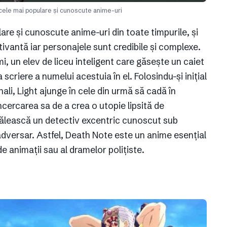
cele mai populare și cunoscute anime-uri
are și cunoscute anime-uri din toate timpurile, și
vantă iar personajele sunt credibile și complexe.
, un elev de liceu inteligent care găsește un caiet
 scriere a numelui acestuia în el. Folosindu-și inițial
ali, Light ajunge în cele din urmă să cadă în
cercarea sa de a crea o utopie lipsită de
ăcălească un detectiv excentric cunoscut sub
 adversar. Astfel, Death Note este un anime esențial
de animații sau al dramelor polițiste.