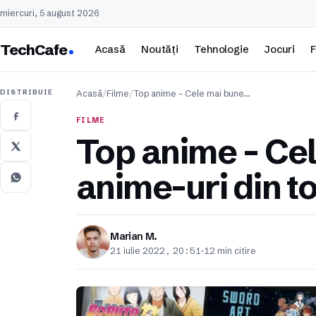
miercuri, 5 august 2026
TechCafe
Acasă
Noutăți
Tehnologie
Jocuri
F
DISTRIBUIE
Acasă
/
Filme
/
Top anime – Cele mai bune…
FILME
Top anime – Ce
anime-uri din t
Marian M.
21 iulie 2022, 20:51
·
12 min citire