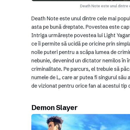
Death Note este unul dintre 
Death Note este unul dintre cele mai popul
asta pe bună dreptate. Povestea este capti
Intriga urmărește povestea lui Light Yagami
ce îi permite să ucidă pe oricine prin simpla
noile puteri pentru a scăpa lumea de crimin
nebunie, devenind un dictator nemilos în în
criminalitate. Pe parcurs, el trebuie să p
numele de L, care ar putea fi singurul său
de vizionat pentru orice fan al acestui tip 
Demon Slayer