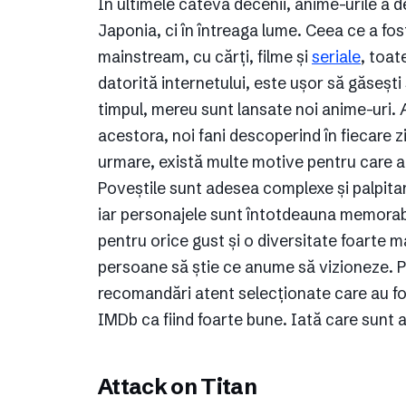
În ultimele câteva decenii, anime-urile a d
Japonia, ci în întreaga lume. Ceea ce a fo
mainstream, cu cărți, filme și
seriale
, toat
datorită internetului, este ușor să găsești
timpul, mereu sunt lansate noi anime-uri. A
acestora, noi fani descoperind în fiecare 
urmare, există multe motive pentru care a
Poveștile sunt adesea complexe și palpitant
iar personajele sunt întotdeauna memorabi
pentru orice gust și o diversitate foarte m
persoane să știe ce anume să vizioneze. Pe
recomandări atent selecționate care au fo
IMDb ca fiind foarte bune. Iată care sunt 
Attack on Titan