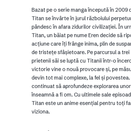
Bazat pe o serie manga începută în 2009 de
Titan se învârte în jurul războiului perpet
pândesc în afara zidurilor civilizației. În ur
Titan, un băiat pe nume Eren decide să ri
acțiune care îți frânge inima, plin de sus
de tristețe sfâșietoare. Pe parcursul a tre
prietenii săi se luptă cu Titanii într-o înc
victorie vine o nouă provocare și, pe măs
devin tot mai complexe, la fel și povestea.
continuat să aprofundeze explorarea unor
înseamnă a fi om. Cu ultimele sale episoad
Titan este un anime esențial pentru toți fa
viziona.