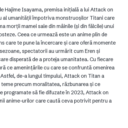
 Hajime Isayama, premisa inițială a lui Attack on
uu al umanității împotriva monstruoșilor Titani care
ma morții mamei sale din mâinile (și din fălcile) unui
posteze. Ceea ce urmează este un anime plin de
pans care te pune la încercare și care oferă momente
i sezoane, spectatorii au urmărit cum Eren și
ercare disperată de a proteja umanitatea. Cu fiecare
ură ce amenințările cu care se confruntă omenirea
 Astfel, de-a lungul timpului, Attack on Titan a
 teme precum moralitatea, răzbunarea și ce
e programate să fie difuzate în 2023, Attack on
nii anime-urilor care caută ceva potrivit pentru a