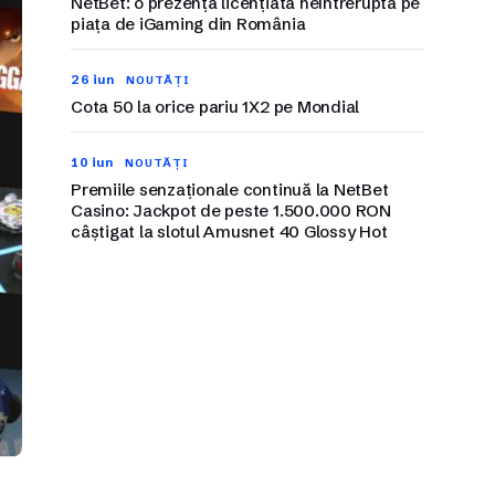
NetBet: o prezență licențiată neîntreruptă pe
piața de iGaming din România
26 iun
NOUTĂȚI
Cota 50 la orice pariu 1X2 pe Mondial
10 iun
NOUTĂȚI
Premiile senzaționale continuă la NetBet
Casino: Jackpot de peste 1.500.000 RON
câștigat la slotul Amusnet 40 Glossy Hot