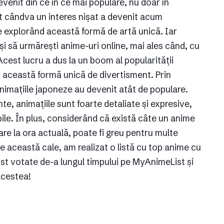
evenit din ce în ce mai populare, nu doar în
st cândva un interes nișat a devenit acum
e explorând această formă de artă unică. Iar
 și să urmărești anime-uri online, mai ales când, cu
cest lucru a dus la un boom al popularității
zi această formă unică de divertisment. Prin
nimațiile japoneze au devenit atât de populare.
e, animațiile sunt foarte detaliate și expresive,
le. În plus, considerând că există câte un anime
are la ora actuală, poate fi greu pentru multe
 această cale, am realizat o listă cu top anime cu
st votate de-a lungul timpului pe MyAnimeList și
acestea!