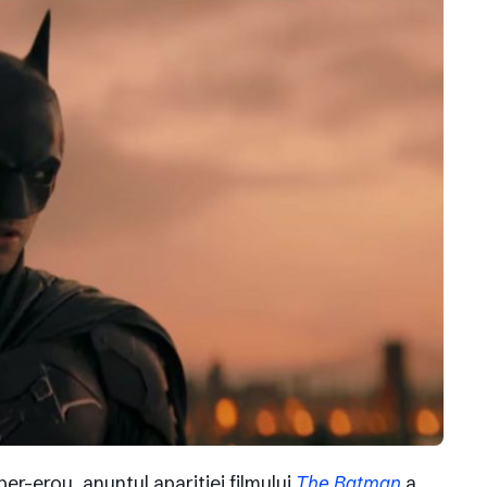
per-erou, anunțul apariției filmului
The Batman
a