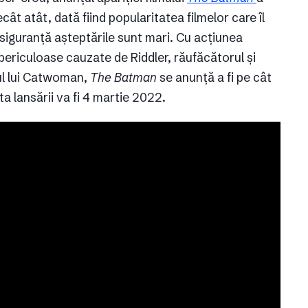
cât atât, dată fiind popularitatea filmelor care îl
siguranță așteptările sunt mari. Cu acțiunea
periculoase cauzate de Riddler, răufăcătorul și
lul lui Catwoman,
The Batman
se anunță a fi pe cât
ta lansării va fi 4 martie 2022.