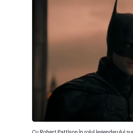
Cu Robert Pattison în rolul legendarului su