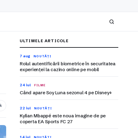
Caută
ULTIMELE ARTICOLE
7 aug
NOUTĂȚI
Rolul autentificării biometrice în securitatea
experienței la cazino online pe mobil
24 iul
FILME
Când apare Soy Luna sezonul 4 pe Disney+
nk
22 iul
NOUTĂȚI
Kylian Mbappé este noua imagine de pe
coperta EA Sports FC 27
14 iul
NOUTĂȚI