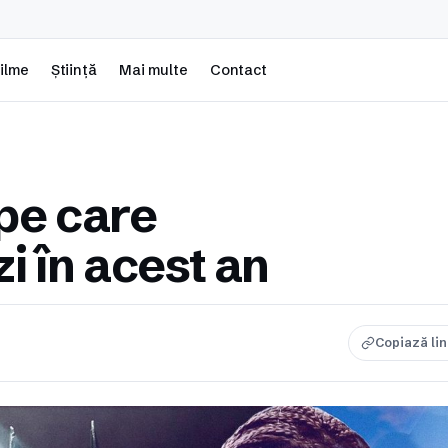
ilme
Știință
Mai multe
Contact
pe care
zi în acest an
Copiază li