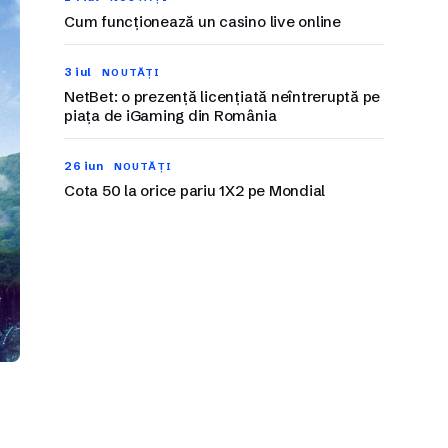
Cum funcționează un casino live online
3 iul
NOUTĂȚI
NetBet: o prezență licențiată neîntreruptă pe
piața de iGaming din România
26 iun
NOUTĂȚI
Cota 50 la orice pariu 1X2 pe Mondial