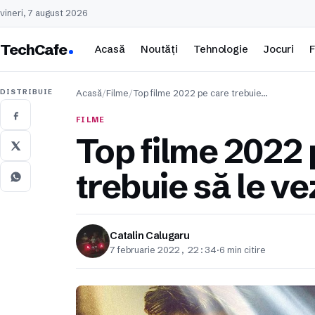
vineri, 7 august 2026
TechCafe
Acasă
Noutăți
Tehnologie
Jocuri
F
DISTRIBUIE
Acasă
/
Filme
/
Top filme 2022 pe care trebuie…
FILME
Top filme 2022 
trebuie să le ve
Catalin Calugaru
7 februarie 2022, 22:34
·
6 min citire